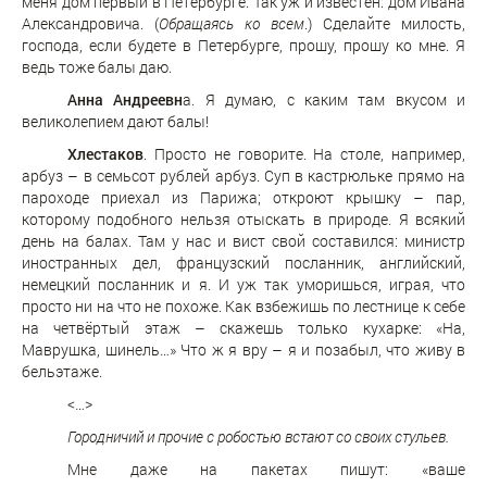
меня дом первый в Петербурге. Так уж и известен: дом Ивана
Александровича. (
Обращаясь ко всем
.) Сделайте милость,
господа, если будете в Петербурге, прошу, прошу ко мне. Я
ведь тоже балы даю.
Анна Андреевн
а. Я думаю, с каким там вкусом и
великолепием дают балы!
Хлестаков
. Просто не говорите. На столе, например,
арбуз – в семьсот рублей арбуз. Суп в кастрюльке прямо на
пароходе приехал из Парижа; откроют крышку – пар,
которому подобного нельзя отыскать в природе. Я всякий
день на балах. Там у нас и вист свой составился: министр
иностранных дел, французский посланник, английский,
немецкий посланник и я. И уж так уморишься, играя, что
просто ни на что не похоже. Как взбежишь по лестнице к себе
на четвёртый этаж – скажешь только кухарке: «На,
Маврушка, шинель…» Что ж я вру – я и позабыл, что живу в
бельэтаже.
<…>
Городничий и прочие с робостью встают со своих стульев.
Мне даже на пакетах пишут: «ваше