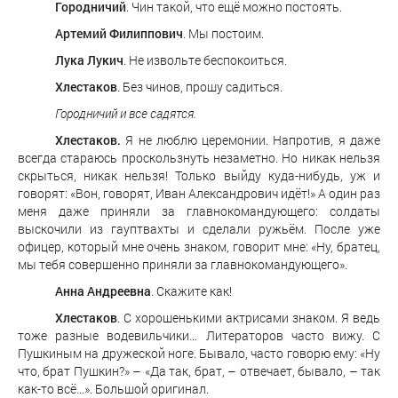
Городничий
. Чин такой, что ещё можно постоять.
Артемий Филиппович
. Мы постоим.
Лука Лукич
. Не извольте беспокоиться.
Хлестаков
. Без чинов, прошу садиться.
Городничий и все садятся.
Хлестаков.
Я не люблю церемонии. Напротив, я даже
всегда стараюсь проскользнуть незаметно. Но никак нельзя
скрыться, никак нельзя! Только выйду куда-нибудь, уж и
говорят: «Вон, говорят, Иван Александрович идёт!» А один раз
меня даже приняли за главнокомандующего: солдаты
выскочили из гауптвахты и сделали ружьём. После уже
офицер, который мне очень знаком, говорит мне: «Ну, братец,
мы тебя совершенно приняли за главнокомандующего».
Анна Андреевна
. Скажите как!
Хлестаков
. С хорошенькими актрисами знаком. Я ведь
тоже разные водевильчики… Литераторов часто вижу. С
Пушкиным на дружеской ноге. Бывало, часто говорю ему: «Ну
что, брат Пушкин?» – «Да так, брат, – отвечает, бывало, – так
как-то всё…». Большой оригинал.