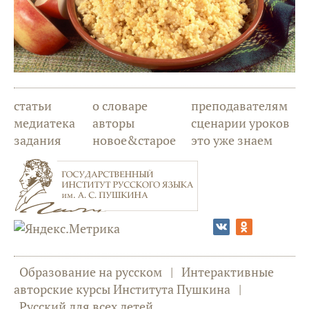
статьи
о словаре
преподавателям
медиатека
авторы
сценарии уроков
задания
новое&старое
это уже знаем
Образование на русском
|
Интерактивные
авторские курсы Института Пушкина
|
Русский для всех детей