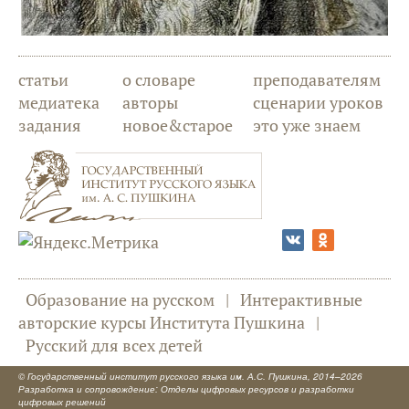
статьи
о словаре
преподавателям
медиатека
авторы
сценарии уроков
задания
новое&старое
это уже знаем
Образование на русском
|
Интерактивные
авторские курсы Института Пушкина
|
Русский для всех детей
©
Государственный институт русского языка им. А.С. Пушкина
, 2014–2026
Разработка и сопровождение: Отделы цифровых ресурсов и разработки
цифровых решений