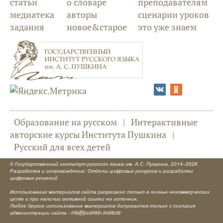
статьи
о словаре
преподавателям
медиатека
авторы
сценарии уроков
задания
новое&старое
это уже знаем
Образование на русском
|
Интерактивные
авторские курсы Института Пушкина
|
Русский для всех детей
©
Государственный институт русского языка им. А.С. Пушкина
, 2014–2026
Разработка и сопровождение: Отделы цифровых ресурсов и разработки
цифровых решений
Использование материалов сайта разрешено только в личных некоммерческих
целях и при наличии активной ссылки на источник.
Любое другое использование материалов допускается только с согласия
администрации сайта -
mls@pushkin.institute