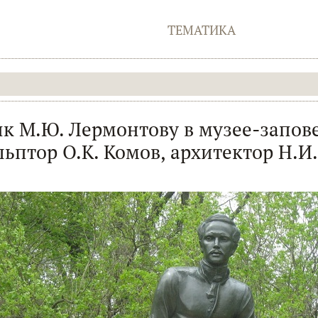
ТЕМАТИКА
к М.Ю. Лермонтову в музее-запов
льптор О.К. Комов, архитектор Н.И.