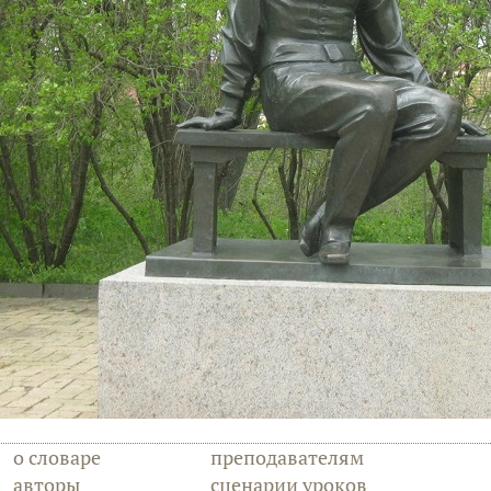
о словаре
преподавателям
авторы
сценарии уроков