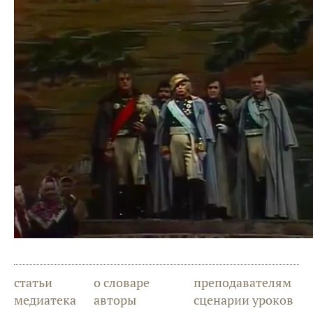
статьи
о словаре
преподавателям
медиатека
авторы
сценарии уроков