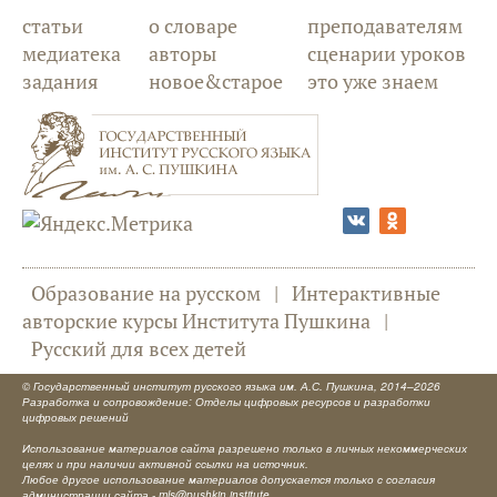
статьи
о словаре
преподавателям
медиатека
авторы
сценарии уроков
задания
новое&старое
это уже знаем
Образование на русском
|
Интерактивные
авторские курсы Института Пушкина
|
Русский для всех детей
©
Государственный институт русского языка им. А.С. Пушкина
, 2014–2026
Разработка и сопровождение: Отделы цифровых ресурсов и разработки
цифровых решений
Использование материалов сайта разрешено только в личных некоммерческих
целях и при наличии активной ссылки на источник.
Любое другое использование материалов допускается только с согласия
администрации сайта -
mls@pushkin.institute