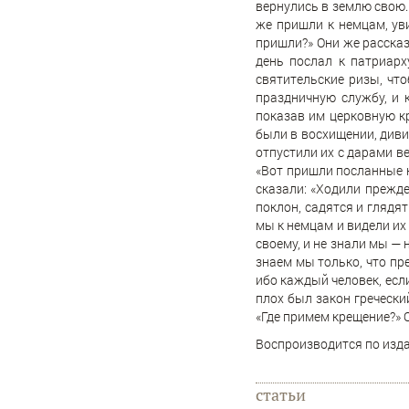
вернулись в землю свою. 
же пришли к немцам, ув
пришли?» Они же рассказ
день послал к патриарх
святительские ризы, чт
праздничную службу, и 
показав им церковную кр
были в восхищении, дивил
отпустили их с дарами ве
«Вот пришли посланные н
сказали: «Ходили прежде
поклон, садятся и глядят
мы к немцам и видели их 
своему, и не знали мы — н
знаем мы только, что пр
ибо каждый человек, если
плох был закон гречески
«Где примем крещение?» О
Воспроизводится по изда
статьи