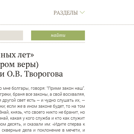
РАЗДЕЛЫ
нных лет»
ром веры)
и О.В. Творогова
о мне болгары, говоря: “Прими закон наш”.
реки, браня все законы, а свой восхваляя,
 другой свет есть — и чудно слушать их, —
ки; если же в ином законе будет, то на том
най, князь, что своего никто не бранит, но
знай, какая у кого служба и кто как служит
ом десять, и сказали им: «Идите сперва к
 скверные дела и поклонение в мечети, и