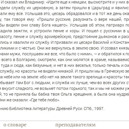
И сказал им Владимир: «Идите еще к немцам, высмотрите и у них вс
идели службу их церковную, а затем пришли в Царьград и явились
али ему все. Услышав это, цесарь обрадовался и в тот же день ок
у, так говоря ему: «Пришли русские, разузнать о вере нашей, п
обы видели они славу Бога нашего». Услышав об этом, патриарх п
кадила зажгли, и устроили пение и хоры. И пошел с русскими в ц
асоту, пение и службу архиерейскую, предстояние дьяконов и рас
ись и хвалили их службу. И призвали их цесари Василий и Констант
ликими и с честью. Они же вернулись в землю свою. И созвал князь
ами мужи, послушаем же все, что было с ними», — и обратился к п
 всего в Болгарию, смотрели, как они молятся в храме, называемо
 туда и сюда, как безумные, и нет в них веселья, только печаль и 
службу, но красоты не видели никакой. И пришли мы в Греческую зе
а небе или на земле: ибо нет на земле такого зрелища и красоты так
ебывает там Бог с людьми, и служба их лучше, чем во всех других
 вкусит сладкого, не возьмет потом горького; так и мы не можем у
й, то не приняла бы бабка твоя Ольга крещения, а была она мудре
ни же сказали: «Где тебе любо».
нию Библиотека литературы Древней Руси. СПб., 1997.
о словаре
преподавателям