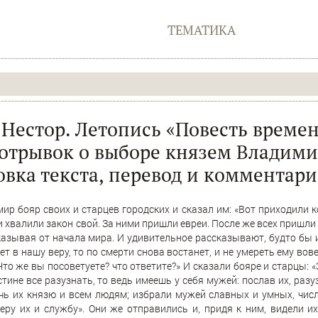
ТЕМАТИКА
Нестор. Летопись «Повесть време
(отрывок о выборе князем Владими
овка текста, перевод и комментари
мир бояр своих и старцев городских и сказал им: «Вот приходили к
хвалили закон свой. За ними пришли евреи. После же всех пришли г
казывая от начала мира. И удивительное рассказывают, будто бы и
дет в нашу веру, то по смерти снова востанет, и не умереть ему вове
 Что же вы посоветуете? что ответите?» И сказали бояре и старцы: «З
тине все разузнать, то ведь имеешь у себя мужей: послав их, разу
чь их князю и всем людям; избрали мужей славных и умных, числ
еру их и службу». Они же отправились и, придя к ним, видели их