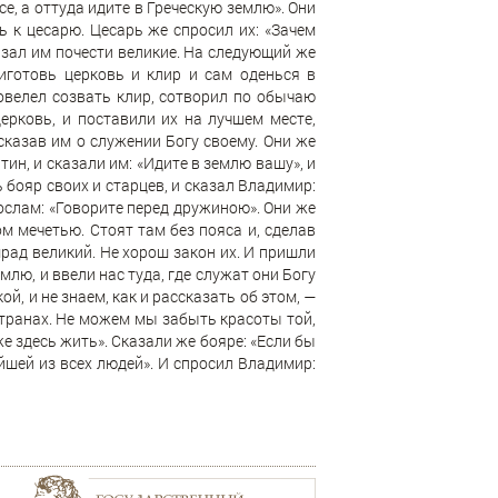
е, а оттуда идите в Греческую землю». Они
 к цесарю. Цесарь же спросил их: «Зачем
азал им почести великие. На следующий же
риготовь церковь и клир и сам оденься в
овелел созвать клир, сотворил по обычаю
ерковь, и поставили их на лучшем месте,
сказав им о служении Богу своему. Они же
ин, и сказали им: «Идите в землю вашу», и
 бояр своих и старцев, и сказал Владимир:
ослам: «Говорите перед дружиною». Они же
м мечетью. Стоят там без пояса и, сделав
смрад великий. Не хорош закон их. И пришли
млю, и ввели нас туда, где служат они Богу
ой, и не знаем, как и рассказать об этом, —
 странах. Не можем мы забыть красоты той,
же здесь жить». Сказали же бояре: «Если бы
йшей из всех людей». И спросил Владимир: