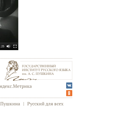
1:25
а Пушкина
|
Русский для всех