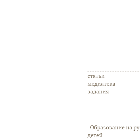
статьи
медиатека
задания
Образование на ру
детей