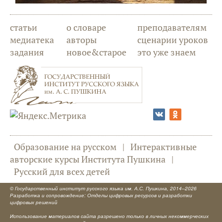
статьи
о словаре
преподавателям
медиатека
авторы
сценарии уроков
задания
новое&старое
это уже знаем
Образование на русском
|
Интерактивные
авторские курсы Института Пушкина
|
Русский для всех детей
©
Государственный институт русского языка им. А.С. Пушкина
, 2014–2026
Разработка и сопровождение: Отделы цифровых ресурсов и разработки
цифровых решений
Использование материалов сайта разрешено только в личных некоммерческих