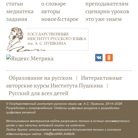
статьи
о словаре
преподавателям
медиатека
авторы
сценарии уроков
задания
новое&старое
это уже знаем
Образование на русском
|
Интерактивные
авторские курсы Института Пушкина
|
Русский для всех детей
©
Государственный институт русского языка им. А.С. Пушкина
, 2014–2026
Разработка и сопровождение: Отделы цифровых ресурсов и разработки
цифровых решений
Использование материалов сайта разрешено только в личных некоммерческих
целях и при наличии активной ссылки на источник.
Любое другое использование материалов допускается только с согласия
администрации сайта -
mls@pushkin.institute