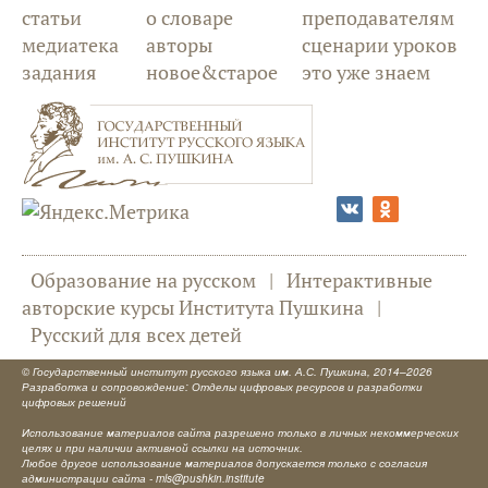
статьи
о словаре
преподавателям
медиатека
авторы
сценарии уроков
задания
новое&старое
это уже знаем
Образование на русском
|
Интерактивные
авторские курсы Института Пушкина
|
Русский для всех детей
©
Государственный институт русского языка им. А.С. Пушкина
, 2014–2026
Разработка и сопровождение: Отделы цифровых ресурсов и разработки
цифровых решений
Использование материалов сайта разрешено только в личных некоммерческих
целях и при наличии активной ссылки на источник.
Любое другое использование материалов допускается только с согласия
администрации сайта -
mls@pushkin.institute