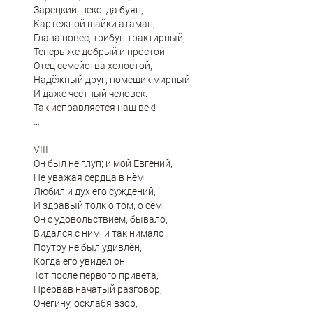
Зарецкий, некогда буян,
Картёжной шайки атаман,
Глава повес, трибун трактирный,
Теперь же добрый и простой
Отец семейства холостой,
Надёжный друг, помещик мирный
И даже честный человек:
Так исправляется наш век!
…
VIII
Он был не глуп; и мой Евгений,
Не уважая сердца в нём,
Любил и дух его суждений,
И здравый толк о том, о сём.
Он с удовольствием, бывало,
Видался с ним, и так нимало
Поутру не был удивлён,
Когда его увидел он.
Тот после первого привета,
Прервав начатый разговор,
Онегину, осклабя взор,