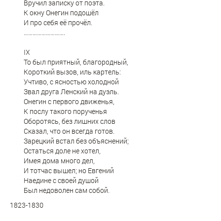
Вручил записку от поэта.
К окну Онегин подошёл
И про себя её прочёл.
……………………….
IX
То был приятный, благородный,
Короткий вызов, иль картель:
Учтиво, с ясностью холодной
Звал друга Ленский на дуэль.
Онегин с первого движенья,
К послу такого порученья
Оборотясь, без лишних слов
Сказал, что он всегда готов.
Зарецкий встал без объяснений;
Остаться доле не хотел,
Имея дома много дел,
И тотчас вышел; но Евгений
Наедине с своей душой
Был недоволен сам собой.
1823-1830