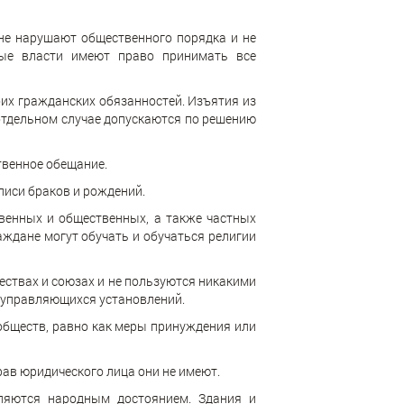
 не нарушают общественного порядка и не
ные власти имеют право принимать все
оих гражданских обязанностей. Изъятия из
отдельном случае допускаются по решению
твенное обещание.
писи браков и рождений.
твенных и общественных, а также частных
аждане могут обучать и обучаться религии
ствах и союзах и не пользуются никакими
моуправляющихся установлений.
обществ, равно как меры принуждения или
рав юридического лица они не имеют.
ляются народным достоянием. Здания и