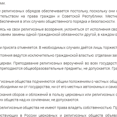
ми.
е религиозных обрядов обеспечивается постольку, поскольку они
ательством на права граждан и Советской Республики. Мест
еспечения в этих случаях общественного порядка и безопасности.
аясь на свои религиозные воззрения, уклоняться от исполнения св
словием замены одной гражданской обязанности другой, в каждом 
ли присяга отменяется. В необходимых случаях даётся лишь торжес
стояния ведутся исключительно гражданской властью: отделами за
 церкви. Преподавание религиозных вероучений во всех государс
 преподаются общеобразовательные предметы, не допускается. Гр
лигиозные общества подчиняются общим положениям о частных обще
убсидиями ни от государства, ни от его местных автономных и са
скания сборов и обложений в пользу церковных или религиозных 
их обществ над их сочленами, не допускаются.
 религиозные общества не имеют права владеть собственностью. П
ествующих в России церковных и религиозных обществ объяв