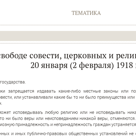
ТЕМАТИКА
свободе совести, церковных и рел
20 января (2 февраля) 1918 
 государства.
ики запрещается издавать какие-либо местные законы или по
овести, или устанавливали какие бы то ни было преимущества или
.
ожет исповедывааъ любую религию или не исповедывать никак
то ни было веры или неисповеданием никакой веры, отменяются.
гиозную принадлежность и непринадлежность граждан устраняется
енных и иных публично-правовых общественных установлений н