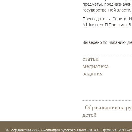
предметы, предназначен
государственной власти,
Председатель Совета Н
А.Шлихтер. П.Прошьян. В
Выверено по изданию: Дек
статьи
медиатека
задания
Образование на ру
детей
©
Государственный институт русского языка им. А.С. Пушкина
, 2014–2