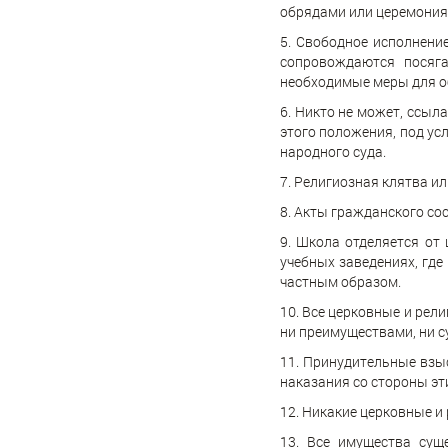
обрядами или церемония
5. Свободное исполнени
сопровождаются посяг
необходимые меры для об
6. Никто не может, ссыл
этого положения, под у
народного суда.
7. Религиозная клятва и
8. Акты гражданского со
9. Школа отделяется от
учебных заведениях, где
частным образом.
10. Все церковные и ре
ни преимуществами, ни с
11. Принудительные взы
наказания со стороны эт
12. Никакие церковные и
13. Все имущества сущ