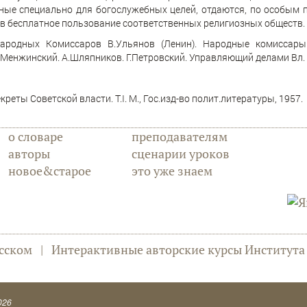
ные специально для богослужебных целей, отдаются, по особым 
 в бесплатное пользование соответственных религиозных обществ.
ародных Комиссаров В.Ульянов (Ленин). Народные комиссары: Н
.Менжинский. А.Шляпников. Г.Петровский. Управляющий делами Вл. 
реты Советской власти. Т.I. М., Гос.изд-во полит.литературы, 1957.
о словаре
преподавателям
авторы
сценарии уроков
новое&старое
это уже знаем
сском
|
Интерактивные авторские курсы Институт
026