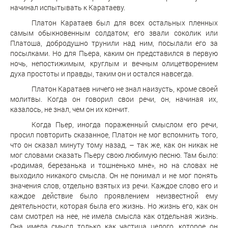
начинал испытывать к Каратаеву.
Платон Каратаев был для всех остальных пленных
самым обыкновенным солдатом; его звали соколик или
Платоша, добродушно трунили над ним, посылали его за
посылками. Но для Пьера, каким он представился в первую
ночь, непостижимым, круглым и вечным олицетворением
духа простоты и правды, таким он и остался навсегда.
Платон Каратаев ничего не знал наизусть, кроме своей
молитвы. Когда он говорил свои речи, он, начиная их,
казалось, не знал, чем он их кончит.
Когда Пьер, иногда пораженный смыслом его речи,
просил повторить сказанное, Платон не мог вспомнить того,
что он сказал минуту тому назад, – так же, как он никак не
мог словами сказать Пьеру свою любимую песню. Там было:
«родимая, березанька и тошненько мне», но на словах не
выходило никакого смысла. Он не понимал и не мог понять
значения слов, отдельно взятых из речи. Каждое слово его и
каждое действие было проявлением неизвестной ему
деятельности, которая была его жизнь. Но жизнь его, как он
сам смотрел на нее, не имела смысла как отдельная жизнь.
Она имела смысл только как частица целого, которое он