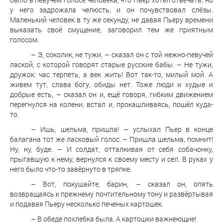
у него задрожала челюсть, и он почувствовал слёзы.
Маленький человек в ту же секунду, не давая Пьеру времени
выказать своё смущение, заговорил тем же приятным
голосом.
– Э, соколик, не тужи, – сказал он с той нежно-певучей
лаской, с которой говорят старые русские бабы. – Не тужи,
дружок: час терпеть, а век жить! Вот так-то, милый мой. А
живем тут, слава богу, обиды нет. Тоже люди и худые и
добрые есть, – сказал он и, ещё говоря, гибким движением
перегнулся на колени, встал и, прокашливаясь, пошёл куда-
то.
– Ишь, шельма, пришла! – услыхал Пьер в конце
балагана тот же ласковый голос. – Пришла шельма, помнит!
Ну, ну, буде. – И солдат, отталкивая от себя собачонку,
прыгавшую к нему, вернулся к своему месту и сел. В руках у
него было что-то завёрнуто в тряпке.
– Вот, покушайте, барин, – сказал он, опять
возвращаясь к прежнему почтительному тону и развёртывая
и подавая Пьеру несколько печеных картошек.
– В обеде похлебка была. А картошки важнеющие!