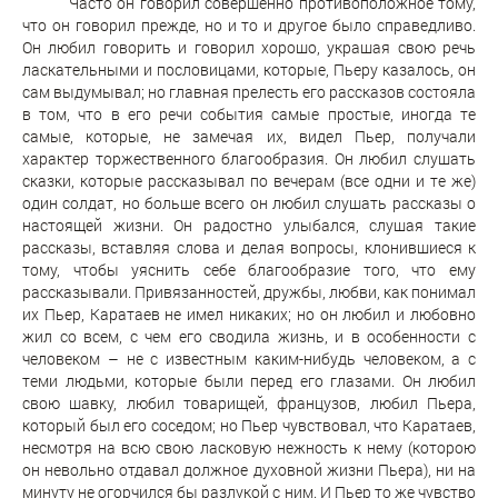
Часто он говорил совершенно противоположное тому,
что он говорил прежде, но и то и другое было справедливо.
Он любил говорить и говорил хорошо, украшая свою речь
ласкательными и пословицами, которые, Пьеру казалось, он
сам выдумывал; но главная прелесть его рассказов состояла
в том, что в его речи события самые простые, иногда те
самые, которые, не замечая их, видел Пьер, получали
характер торжественного благообразия. Он любил слушать
сказки, которые рассказывал по вечерам (все одни и те же)
один солдат, но больше всего он любил слушать рассказы о
настоящей жизни. Он радостно улыбался, слушая такие
рассказы, вставляя слова и делая вопросы, клонившиеся к
тому, чтобы уяснить себе благообразие того, что ему
рассказывали. Привязанностей, дружбы, любви, как понимал
их Пьер, Каратаев не имел никаких; но он любил и любовно
жил со всем, с чем его сводила жизнь, и в особенности с
человеком – не с известным каким-нибудь человеком, а с
теми людьми, которые были перед его глазами. Он любил
свою шавку, любил товарищей, французов, любил Пьера,
который был его соседом; но Пьер чувствовал, что Каратаев,
несмотря на всю свою ласковую нежность к нему (которою
он невольно отдавал должное духовной жизни Пьера), ни на
минуту не огорчился бы разлукой с ним. И Пьер то же чувство