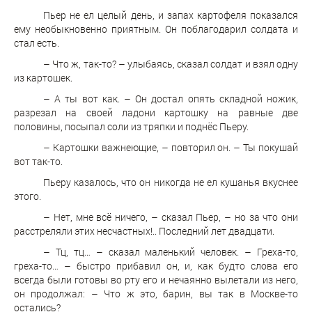
Пьер не ел целый день, и запах картофеля показался
ему необыкновенно приятным. Он поблагодарил солдата и
стал есть.
– Что ж, так-то? – улыбаясь, сказал солдат и взял одну
из картошек.
– А ты вот как. – Он достал опять складной ножик,
разрезал на своей ладони картошку на равные две
половины, посыпал соли из тряпки и поднёс Пьеру.
– Картошки важнеющие, – повторил он. – Ты покушай
вот так-то.
Пьеру казалось, что он никогда не ел кушанья вкуснее
этого.
– Нет, мне всё ничего, – сказал Пьер, – но за что они
расстреляли этих несчастных!.. Последний лет двадцати.
– Тц, тц… – сказал маленький человек. – Греха-то,
греха-то… – быстро прибавил он, и, как будто слова его
всегда были готовы во рту его и нечаянно вылетали из него,
он продолжал: – Что ж это, барин, вы так в Москве-то
остались?