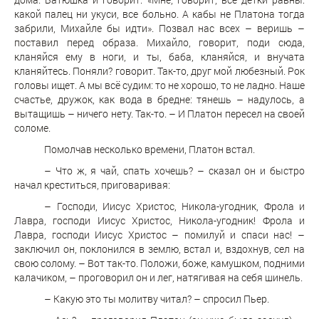
какой палец ни укуси, все больно. А кабы не Платона тогда
забрили, Михайле бы идти». Позвал нас всех – веришь –
поставил перед образа. Михайло, говорит, поди сюда,
кланяйся ему в ноги, и ты, баба, кланяйся, и внучата
кланяйтесь. Поняли? говорит. Так-то, друг мой любезный. Рок
головы ищет. А мы всё судим: то не хорошо, то не ладно. Наше
счастье, дружок, как вода в бредне: тянешь – надулось, а
вытащишь – ничего нету. Так-то. – И Платон пересел на своей
соломе.
Помолчав несколько времени, Платон встал.
– Что ж, я чай, спать хочешь? – сказал он и быстро
начал креститься, приговаривая:
– Господи, Иисус Христос, Никола-угодник, Фрола и
Лавра, господи Иисус Христос, Никола-угодник! Фрола и
Лавра, господи Иисус Христос – помилуй и спаси нас! –
заключил он, поклонился в землю, встал и, вздохнув, сел на
свою солому. – Вот так-то. Положи, боже, камушком, подними
калачиком, – проговорил он и лег, натягивая на себя шинель.
– Какую это ты молитву читал? – спросил Пьер.