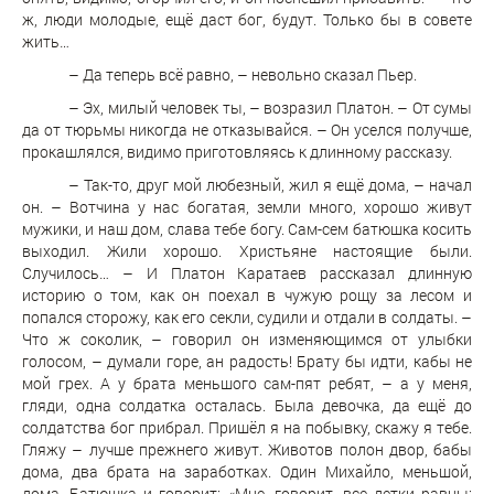
ж, люди молодые, ещё даст бог, будут. Только бы в совете
жить…
– Да теперь всё равно, – невольно сказал Пьер.
– Эх, милый человек ты, – возразил Платон. – От сумы
да от тюрьмы никогда не отказывайся. – Он уселся получше,
прокашлялся, видимо приготовляясь к длинному рассказу.
– Так-то, друг мой любезный, жил я ещё дома, – начал
он. – Вотчина у нас богатая, земли много, хорошо живут
мужики, и наш дом, слава тебе богу. Сам-сем батюшка косить
выходил. Жили хорошо. Христьяне настоящие были.
Случилось… – И Платон Каратаев рассказал длинную
историю о том, как он поехал в чужую рощу за лесом и
попался сторожу, как его секли, судили и отдали в солдаты. –
Что ж соколик, – говорил он изменяющимся от улыбки
голосом, – думали горе, ан радость! Брату бы идти, кабы не
мой грех. А у брата меньшого сам-пят ребят, – а у меня,
гляди, одна солдатка осталась. Была девочка, да ещё до
солдатства бог прибрал. Пришёл я на побывку, скажу я тебе.
Гляжу – лучше прежнего живут. Животов полон двор, бабы
дома, два брата на заработках. Один Михайло, меньшой,
дома. Батюшка и говорит: «Мне, говорит, все детки равны: