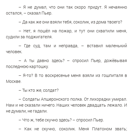
– Я не думал, что они так скоро придут. Я нечаянно
остался, – сказал Пьер.
– Да как же они взяли тебя, соколик, из дома твоего?
– Нет, я пошёл на пожар, и тут они схватили меня,
судили за поджигателя.
– Где суд, там и неправда, – вставил маленький
человек.
– А ты давно здесь? – спросил Пьер, дожёвывая
последнюю картошку.
– Я-то? В то воскресенье меня взяли из гошпиталя в
Москве.
– Ты кто же, солдат?
– Солдаты Апшеронского полка. От лихорадки умирал.
Нам и не сказали ничего. Наших человек двадцать лежало. И
не думали, не гадали.
– Что ж, тебе скучно здесь? – спросил Пьер.
– Как не скучно, соколик. Меня Платоном звать;