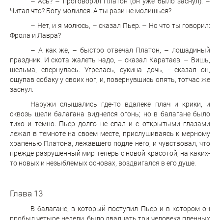
– Ась? – проговорил Платон (он уже было заснул). –
Читал что? Богу молился. А ты рази не молишься?
– Нет, и я молюсь, – сказал Пьер. – Но что ты говорил:
Фрола и Лавра?
– А как же, – быстро отвечал Платон, – лошадиный
праздник. И скота жалеть надо, – сказал Каратаев. – Вишь,
шельма, свернулась. Угрелась, сукина дочь, - сказал он,
ощупав собаку у своих ног, и, повернувшись опять, тотчас же
заснул.
Наружи слышались где-то вдалеке плач и крики, и
сквозь щели балагана виднелся огонь; но в балагане было
тихо и темно. Пьер долго не спал и с открытыми глазами
лежал в темноте на своем месте, прислушиваясь к мерному
храпенью Платона, лежавшего подле него, и чувствовал, что
прежде разрушенный мир теперь с новой красотой, на каких-
то новых и незыблемых основах, воздвигался в его душе.
Глава 13
В балагане, в который поступил Пьер и в котором он
пробыл четыре недели, было двадцать три человека пленных