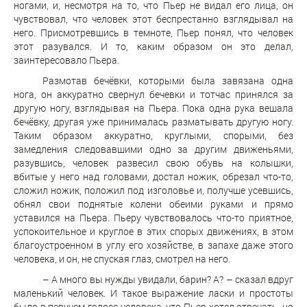
ногами, и, несмотря на то, что Пьер не видал его лица, он
чувствовал, что человек этот беспрестанно взглядывал на
него. Присмотревшись в темноте, Пьер понял, что человек
этот разувался. И то, каким образом он это делал,
заинтересовало Пьера.
Размотав бечёвки, которыми была завязана одна
нога, он аккуратно свернул бечевки и тотчас принялся за
другую ногу, взглядывая на Пьера. Пока одна рука вешала
бечёвку, другая уже принималась разматывать другую ногу.
Таким образом аккуратно, круглыми, спорыми, без
замедления следовавшими одно за другим движеньями,
разувшись, человек развесил свою обувь на колышки,
вбитые у него над головами, достал ножик, обрезал что-то,
сложил ножик, положил под изголовье и, получше усевшись,
обнял свои поднятые колени обеими руками и прямо
уставился на Пьера. Пьеру чувствовалось что-то приятное,
успокоительное и круглое в этих спорых движениях, в этом
благоустроенном в углу его хозяйстве, в запахе даже этого
человека, и он, не спуская глаз, смотрел на него.
– А много вы нужды увидали, барин? А? – сказал вдруг
маленький человек. И такое выражение ласки и простоты
было в певучем голосе человека, что Пьер хотел отвечать, но