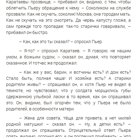
Каратаевы прозвище, – прибавил он, видимо, с тем, чтобы
облегчить Пьеру обращение к нему. – Соколиком на службе
прозвали. Как не скучать, соколик! Москва, она городам мать.
Как не скучать на это смотреть. Да червь капусту гложе, а
сам прежде того пропадае: так-то старички говаривали, –
прибавил он быстро.
– Как, как это ты сказал? – спросил Пьер.
– Я-то? – спросил Каратаев. – Я говорю: не нашим
умом, а божьим судом, – сказал он, думая, что повторяет
сказанное. И тотчас же продолжал:
– Как же у вас, барин, и вотчины есть? И дом есть?
Стало быть, полная чаша! И хозяйка есть? А старики
родители живы? – спрашивал он, и хотя Пьер не видел в
темноте, но чувствовал, что у солдата морщились губы
сдержанною улыбкой ласки в то время, как он спрашивал
это. Он, видимо, был огорчён тем, что у Пьера не было
родителей, в особенности матери.
– Жена для совета, тёща для привета, а нет милей
родной матушки! – сказал он. – Ну, а детки есть? –
продолжал он спрашивать. Отрицательный ответ Пьера
опять, видимо, огорчил его, и он поспешил прибавить: – Что