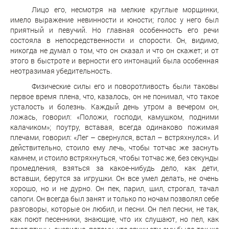
Лицо его, несмотря на мелкие круглые морщинки,
имело выражение невинности и юности; голос у него был
приятный и певучий. Но главная особенность его речи
состояла в непосредственности и спорости. Он, видимо,
никогда не думал о том, что он сказал и что он скажет; и от
этого в быстроте и верности его интонаций была особенная
неотразимая убедительность.
Физические силы его и поворотливость были таковы
первое время плена, что, казалось, он не понимал, что такое
усталость и болезнь. Каждый день утром а вечером он,
ложась, говорил: «Положи, господи, камушком, подними
калачиком»; поутру, вставая, всегда одинаково пожимая
плечами, говорил: «Лег – свернулся, встал – встряхнулся». И
действительно, стоило ему лечь, чтобы тотчас же заснуть
камнем, и стоило встряхнуться, чтобы тотчас же, без секунды
промедления, взяться за какое-нибудь дело, как дети,
вставши, берутся за игрушки. Он все умел делать, не очень
хорошо, но и не дурно. Он пек, парил, шил, строгал, тачал
сапоги. Он всегда был занят и только по ночам позволял себе
разговоры, которые он любил, и песни. Он пел песни, не так,
как поют песенники, знающие, что их слушают, но пел, как