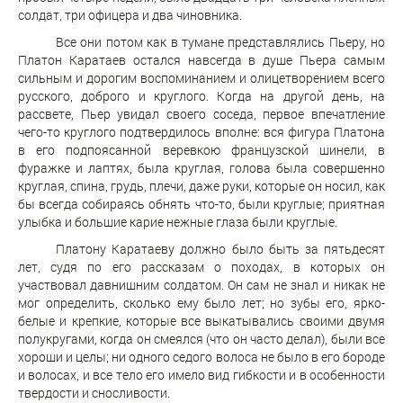
солдат, три офицера и два чиновника.
Все они потом как в тумане представлялись Пьеру, но
Платон Каратаев остался навсегда в душе Пьера самым
сильным и дорогим воспоминанием и олицетворением всего
русского, доброго и круглого. Когда на другой день, на
рассвете, Пьер увидал своего соседа, первое впечатление
чего-то круглого подтвердилось вполне: вся фигура Платона
в его подпоясанной веревкою французской шинели, в
фуражке и лаптях, была круглая, голова была совершенно
круглая, спина, грудь, плечи, даже руки, которые он носил, как
бы всегда собираясь обнять что-то, были круглые; приятная
улыбка и большие карие нежные глаза были круглые.
Платону Каратаеву должно было быть за пятьдесят
лет, судя по его рассказам о походах, в которых он
участвовал давнишним солдатом. Он сам не знал и никак не
мог определить, сколько ему было лет; но зубы его, ярко-
белые и крепкие, которые все выкатывались своими двумя
полукругами, когда он смеялся (что он часто делал), были все
хороши и целы; ни одного седого волоса не было в его бороде
и волосах, и все тело его имело вид гибкости и в особенности
твердости и сносливости.