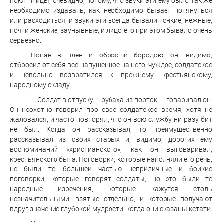
поют птицы, очевидно, потому, что звуки эти ему было так же
необходимо издавать, как необходимо бывает потянуться
или расходиться; и звуки эти всегда бывали тонкие, нежные,
почти женские, заунывные, и лицо его при этом бывало очень
серьезно.
Попав в плен и обросши бородою, он, видимо,
отбросил от себя все напущенное на него, чуждое, солдатское
и невольно возвратился к прежнему, крестьянскому,
народному складу.
– Солдат в отпуску – рубаха из порток, – говаривал он.
Он неохотно говорил про свое солдатское время, хотя не
жаловался, и часто повторял, что он всю службу ни разу бит
не был. Когда он рассказывал, то преимущественно
рассказывал из своих старых и, видимо, дорогих ему
воспоминаний «христианского», как он выговаривал,
крестьянского быта. Поговорки, которые наполняли его речь,
не были те, большей частью неприличные и бойкие
поговорки, которые говорят солдаты, но это были те
народные изречения, которые кажутся столь
незначительными, взятые отдельно, и которые получают
вдруг значение глубокой мудрости, когда они сказаны кстати.