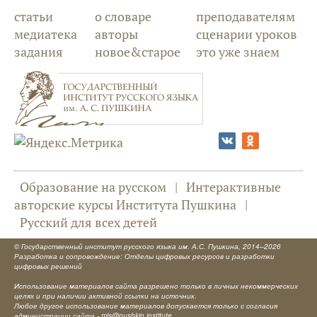
статьи
о словаре
преподавателям
медиатека
авторы
сценарии уроков
задания
новое&старое
это уже знаем
Образование на русском
|
Интерактивные
авторские курсы Института Пушкина
|
Русский для всех детей
©
Государственный институт русского языка им. А.С. Пушкина
, 2014–2026
Разработка и сопровождение: Отделы цифровых ресурсов и разработки
цифровых решений
Использование материалов сайта разрешено только в личных некоммерческих
целях и при наличии активной ссылки на источник.
Любое другое использование материалов допускается только с согласия
администрации сайта -
mls@pushkin.institute