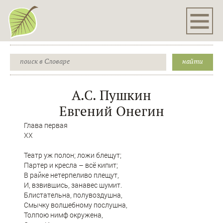
А.С. Пушкин
Евгений Онегин
Глава первая
XX
Театр уж полон; ложи блещут;
Партер и кресла – всё кипит;
В райке нетерпеливо плещут,
И, взвившись, занавес шумит.
Блистательна, полувоздушна,
Смычку волшебному послушна,
Толпою нимф окружена,