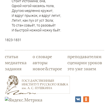
Стоит Истомина; она,
Одной ногой касаясь пола,
Другою медленно кружит,
И вдруг прыжок, и вдруг летит,
Летит, как пух от уст Эола;
То стан совьёт, то разовьёт
И быстрой ножкой ножку бьёт.
1823-1831
статьи
о словаре
преподавателям
медиатека
авторы
сценарии уроков
задания
новое&старое
это уже знаем