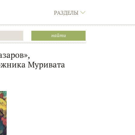
РАЗДЕЛЫ
заров»,
ожника Муривата