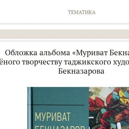
ТЕМАТИКА
Обложка альбома «Муриват Бекна
ёного творчеству таджикского худ
Бекназарова