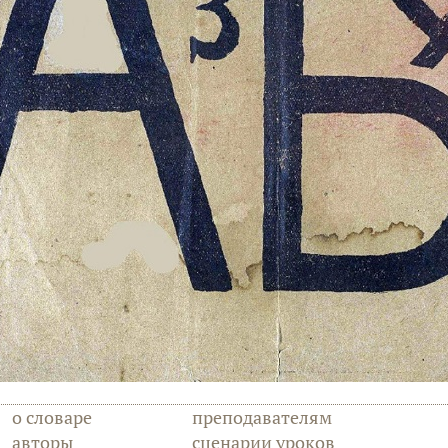
о словаре
преподавателям
авторы
сценарии уроков