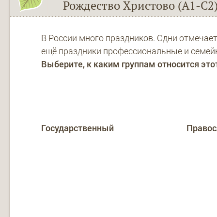
Рождество Христово (А1-С2
В России много праздников. Одни отмечает
ещё праздники профессиональные и семей
Выберите, к каким группам относится это
Государственный
Право