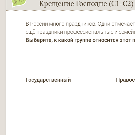
Крещение Господне (С1-С2)
В России много праздников. Одни отмечает
ещё праздники профессиональные и семей
Выберите, к какой группе относится этот 
Государственный
Право