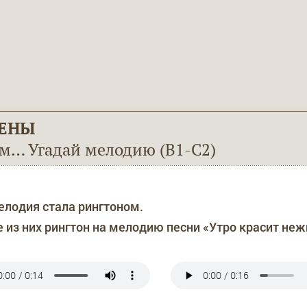
ЕНЫ
м… Угадай мелодию (В1-С2)
мелодия стала рингтоном.
 из них рингтон на мелодию песни «Утро красит не