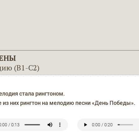
ЕНЫ
дию (В1-С2)
мелодия стала рингтоном.
 из них рингтон на мелодию песни «День Победы».