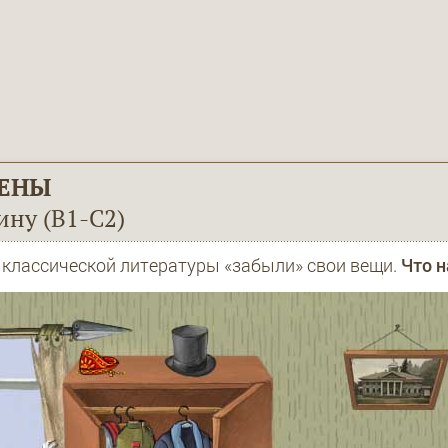
ЕНЫ
ину (В1-С2)
й классической литературы «забыли» свои вещи.
Что н