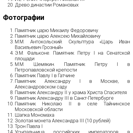
Древо династии Романовых
Фотографии
Памятник царю Михаилу Федоровичу
Памятник царю Алексею Михайловичу
М.М. Антокольский. Скульптура «Царь Иван
Васильевич Грозный»
Э.М. Фальконе. Памятник Петру I на Сенатской
площади
М.М. Шемякин. Памятник Петру I в
Петропавловской крепости
Памятник Павлу I в Гатчине
Памятник Александру I в Москве, в
Александровском саду
Памятник Александру II у храма Христа Спасителя
Памятник Александру III в Санкт-Петербурге
Памятник Николаю II в селе Тайнинское
Московской области
Шапка Мономаха
Золотая монета Александра III (10 рублей)
Трон Павла I
Усыпальница российских императоров в