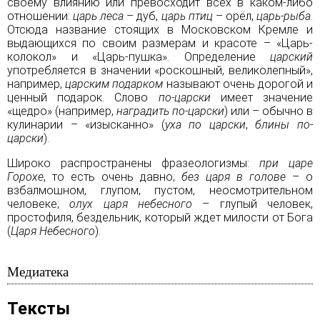
своему влиянию или превосходит всех в каком-либо
отношении:
царь леса
–
дуб
,
царь птиц
–
орёл
,
царь-рыба
.
Отсюда название стоящих в Московском Кремле и
выдающихся по своим размерам и красоте – «Царь-
колокол» и «Царь-пушка». Определение
царский
употребляется в значении «роскошный, великолепный»,
например,
царским подарком
называют очень дорогой и
ценный подарок. Слово
по-царски
имеет значение
«щедро» (например,
наградить по-царски
) или – обычно в
кулинарии – «изысканно» (
уха
по царски
,
блины
по-
царски
).
Широко распространены фразеологизмы:
при царе
Горохе
, то есть очень давно;
без царя в голове
– о
взбалмошном, глупом, пустом, неосмотрительном
человеке;
олух царя небесного
– глупый человек,
простофиля, бездельник, который ждет милости от Бога
(
Царя Небесного
).
Медиатека
Тексты