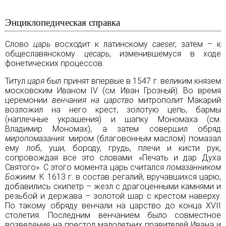
Энциклопедическая справка
Слово
царь
восходит к латинскому
caeser
, затем – к
общеславянскому
цесарь
, изменившемуся в ходе
фонетических процессов.
Титул
царя
был принят впервые в 1547 г. великим
князем
московским Иваном IV (см.
Иван Грозный
). Во время
церемонии
венчания на царство
митрополит Макарий
возложил на него
крест
, золотую цепь, бармы
(наплечные украшения) и шапку Мономаха (см.
Владимир Мономах
), а затем совершил обряд
миропомазания
: миром (благовонным маслом) помазал
ему лоб, уши, бороду, грудь, плечи и кисти рук,
сопровождая все это словами: «Печать и дар Духа
Святого». С этого момента царь считался
помазанником
Божиим
. К 1613 г. в состав регалий, вручавшихся царю,
добавились скипетр – жезл с драгоценными камнями и
резьбой и держава – золотой шар с крестом наверху.
По такому обряду венчали на царство до конца XVII
столетия. Последним венчанием было совместное
возведение на престол малолетних правителей Ивана и