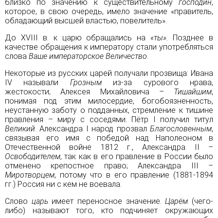
близко по значению к существительному
господин
,
которое, в свою очередь, имело значение «правитель,
обладающий высшей властью, повелитель».
До XVIII в. к царю обращались на
«ты»
. Позднее в
качестве обращения к императору стали употребляться
слова
Ваше императорское Величество
.
Некоторые из русских царей получали прозвища: Ивана
IV называли
Грозным
из-за сурового нрава,
жестокости; Алексея Михайловича –
Тишайшим
,
понимая под этим милосердие, богобоязненность,
неустанную заботу о подданных, стремление к тишине
правления – миру с соседями. Пётр I получил титул
Великий
. Александра I народ прозвал
Благословенным
,
связывая его имя с победой над Наполеоном в
Отечественной войне 1812 г.
, Александра II –
Освободителем
, так как в его правление в России было
отменено крепостное право;
Александра III
–
Миротворцем
, потому что в его правление (1881-1894
гг.) Россия ни с кем не воевала.
Слово
царь
имеет переносное значение.
Царём
(чего-
либо) называют того, кто подчиняет окружающих