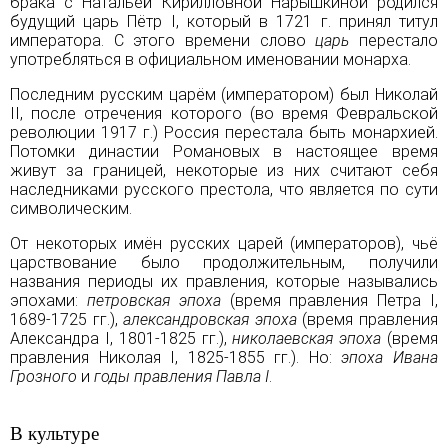
брака с Натальей Кирилловной Нарышкиной родился
будущий царь Пётр I, который в 1721 г. принял титул
императора. С этого времени слово
царь
перестало
употребляться в официальном именовании монарха.
Последним русским царём (императором) был
Николай
II
, после отречения которого (во время Февральской
революции 1917 г.) Россия перестала быть монархией.
Потомки династии Романовых в настоящее время
живут за границей, некоторые из них считают себя
наследниками русского престола, что является по сути
символическим.
От некоторых имён русских царей (императоров), чьё
царствование было продолжительным, получили
названия периоды их правления, которые назывались
эпохами:
петровская эпоха
(время правления Петра I,
1689-1725 гг.),
александровская эпоха
(время правления
Александра I
, 1801-1825 гг.),
николаевская эпоха
(время
правления
Николая I
, 1825-1855 гг.). Но:
эпоха Ивана
Грозного
и
годы правления
Павла I
.
В культуре