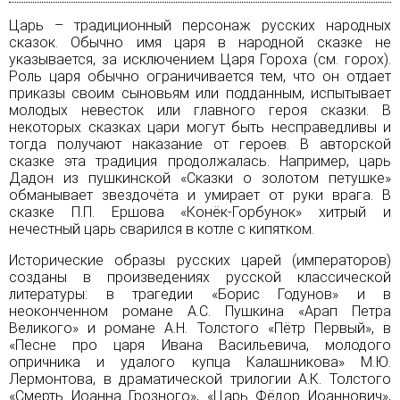
Царь – традиционный персонаж русских народных
сказок. Обычно имя царя в народной сказке не
указывается, за исключением Царя Гороха (см.
горох
).
Роль царя обычно ограничивается тем, что он отдает
приказы своим сыновьям или подданным, испытывает
молодых невесток или главного героя сказки. В
некоторых сказках цари могут быть несправедливы и
тогда получают наказание от героев. В авторской
сказке эта традиция продолжалась. Например, царь
Дадон из пушкинской «Сказки о золотом петушке»
обманывает звездочёта и умирает от руки врага. В
сказке П.П. Ершова «Конёк-Горбунок» хитрый и
нечестный царь сварился в котле с кипятком.
Исторические образы русских царей (императоров)
созданы в произведениях русской классической
литературы: в трагедии «Борис Годунов» и в
неоконченном романе
А.С. Пушкина
«Арап Петра
Великого» и романе А.Н. Толстого «Пётр Первый», в
«Песне про царя Ивана Васильевича, молодого
опричника и удалого купца Калашникова» М.Ю.
Лермонтова, в драматической трилогии А.К. Толстого
«Смерть Иоанна Грозного», «Царь Фёдор Иоаннович»,