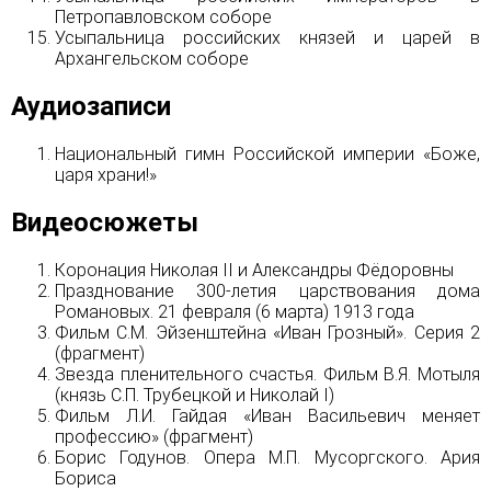
Петропавловском соборе
Усыпальница российских князей и царей в
Архангельском соборе
Аудиозаписи
Национальный гимн Российской империи «Боже,
царя храни!»
Видеосюжеты
Коронация Николая II и Александры Фёдоровны
Празднование 300-летия царствования дома
Романовых. 21 февраля (6 марта) 1913 года
Фильм С.М. Эйзенштейна «Иван Грозный». Серия 2
(фрагмент)
Звезда пленительного счастья. Фильм В.Я. Мотыля
(князь С.П. Трубецкой и Николай I)
Фильм Л.И. Гайдая «Иван Васильевич меняет
профессию» (фрагмент)
Борис Годунов. Опера М.П. Мусоргского. Ария
Бориса