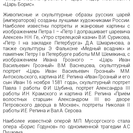
«Царь Борис».
Живописные и скульптурные образы русских царей
(императоров) созданы лучшими художниками России.
Наиболее известны портреты и жанровые картины с
изображением Петра I – «Пётр I допрашивает царевича
Алексея» Н.Н. Ге, «Утро стрелецкой казни» В.И. Сурикова,
«Пётр I на закладке Петербурга» Д.А. Шмаринова, а
также скульптуры Э. Фальконе «Медный всадник» и
памятник Петру I в Петербурге работы М.М. Шемякина; с
изображением Ивана Грозного – «Царь Иван
Васильевич Грозный» В.М. Васнецова, скульптурный
портрет «Царь Иван Васильевич Грозный» М.М.
Антокольского, картина И.Е. Репина
«Иван Грозный и его
сын Иван 16 ноября 1581 года»
, скульптурный портрет
Павла I работы Ф.И. Шубина, портрет
Александра III
работы И.Н. Крамского и картина И.Е. Репина «Приём
волостных старшин Александром III во дворе
Петровского дворца в Москве»; портреты Николая II
работы И.Е. Репина и Вал.А. Серова.
Наиболее известной оперой М.П. Мусоргского стала
опера «Борис Годунов» по одноименной трагедии А.С
Пушкина.