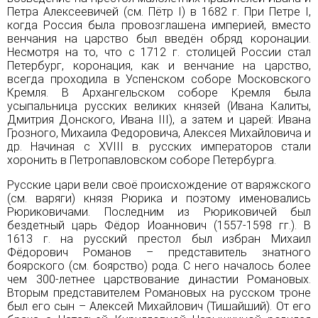
Петра Алексеевичей (см.
Пётр I
) в 1682 г. При Петре I,
когда Россия была провозглашена империей, вместо
венчания на царство был введён обряд коронации.
Несмотря на то, что с 1712 г. столицей России стал
Петербург
, коронация, как и венчание на царство,
всегда проходила в Успенском соборе
Московского
Кремля
. В Архангельском соборе Кремля была
усыпальница русских великих князей (Ивана Калиты,
Дмитрия Донского
, Ивана III), а затем и царей: Ивана
Грозного, Михаила Федоровича, Алексея Михайловича и
др. Начиная с XVIII в. русских императоров стали
хоронить в Петропавловском соборе Петербурга.
Русские цари вели своё происхождение от варяжского
(см.
варяги
) князя Рюрика и поэтому именовались
Рюриковичами. Последним из Рюриковичей был
бездетный царь Фёдор Иоаннович (1557-1598 гг.). В
1613 г. на русский престол был избран Михаил
Фёдорович Романов – представитель знатного
боярского (см.
боярство
) рода. С него началось более
чем 300-летнее царствование династии Романовых.
Вторым представителем Романовых на русском троне
был его сын – Алексей Михайлович (Тишайший). От его