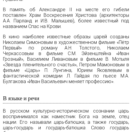
В память об
Александре II
на месте его гибели
поставлен Храм Воскресения Христова (архитекторы
А.А. Парланд и И.В. Малышев), более известный под
названием Спас на Крови.
В кино наиболее известные образы царей созданы
Николаем Симоновым в художественном фильме «Пётр
Первый» по роману А.Н. Толстого, Николаем
Черкассовым в фильме С.М. Эйзенштейна «Иван
Грозный», Василием Ливановым в фильме В. Мотыля
«Звезда пленительного счастья», Петром Мамоновым в
фильме «Царь» П. Лунгина, Юрием Яковлевым в
фантастической комедии Л. Гайдая по пьесе М.А.
Булгакова «Иван Васильевич меняет профессию».
В языке и речи
В русском культурно-историческом сознании царь
воспринимался как наместник Бога на земле, отец
нации. Его называли
царь-батюшка
, а также
государь
,
царь-государь
и
государь-батюшка
. Слово
государь