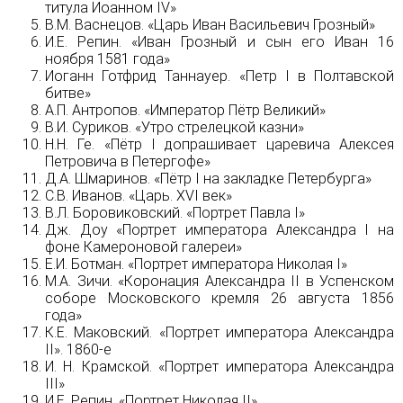
титула Иоанном IV»
В.М. Васнецов. «Царь Иван Васильевич Грозный»
И.Е. Репин. «Иван Грозный и сын его Иван 16
ноября 1581 года»
Иоганн Готфрид Таннауер. «Петр I в Полтавской
битве»
А.П. Антропов. «Император Пётр Великий»
В.И. Суриков. «Утро стрелецкой казни»
Н.Н. Ге. «Пётр I допрашивает царевича Алексея
Петровича в Петергофе»
Д.А. Шмаринов. «Пётр I на закладке Петербурга»
С.В. Иванов. «Царь. XVI век»
В.Л. Боровиковский. «Портрет Павла I»
Дж. Доу «Портрет императора Александра I на
фоне Камероновой галереи»
Е.И. Ботман. «Портрет императора Николая I»
М.А. Зичи. «Коронация Александра II в Успенском
соборе Московского кремля 26 августа 1856
года»
К.Е. Маковский. «Портрет императора Александра
II». 1860-е
И. Н. Крамской. «Портрет императора Александра
III»
И.Е. Репин. «Портрет Николая II»