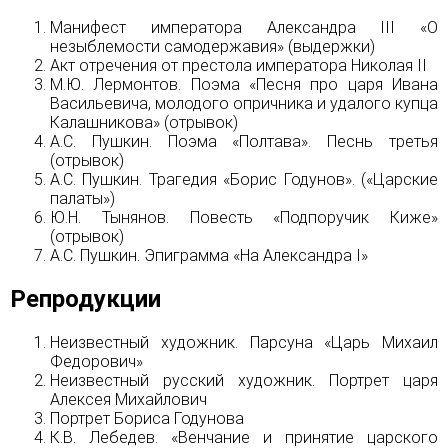
Манифест императора Александра III «О
незыблемости самодержавия» (выдержки)
Акт отречения от престола императора Николая II
М.Ю. Лермонтов. Поэма «Песня про царя Ивана
Васильевича, молодого опричника и удалого купца
Калашникова» (отрывок)
А.С. Пушкин. Поэма «Полтава». Песнь третья
(отрывок)
А.С. Пушкин. Трагедия «Борис Годунов». («Царские
палаты»)
Ю.Н. Тынянов. Повесть «Подпоручик Киже»
(отрывок)
А.С. Пушкин. Эпиграмма «На Александра I»
Репродукции
Неизвестный художник. Парсуна «Царь Михаил
Федорович»
Неизвестный русский художник. Портрет царя
Алексея Михайлович
Портрет Бориса Годунова
К.В. Лебедев. «Венчание и принятие царского