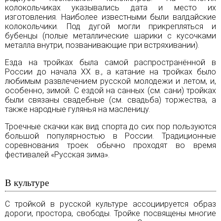
колокольчиках указывались дата и место их
изготовления. Наиболее известными были валдайские
колокольчики. Под дугой могли прикрепляться и
бубенцы (полые металлические шарики с кусочками
металла внутри, позванивающие при встряхивании).
Езда на тройках была самой распространённой в
России до начала XX в., а катание на тройках было
любимым развлечением русской молодежи и летом, и,
особенно, зимой. С ездой на санных (см.
сани
) тройках
были связаны свадебные (см.
свадьба
) торжества, а
также народные гулянья на масленицу.
Троечные скачки как вид спорта до сих пор пользуются
большой популярностью в России. Традиционные
соревнования троек обычно проходят во время
фестивалей «Русская зима».
В культуре
С тройкой в русской культуре ассоциируется образ
дороги, простора, свободы. Тройке посвящены многие