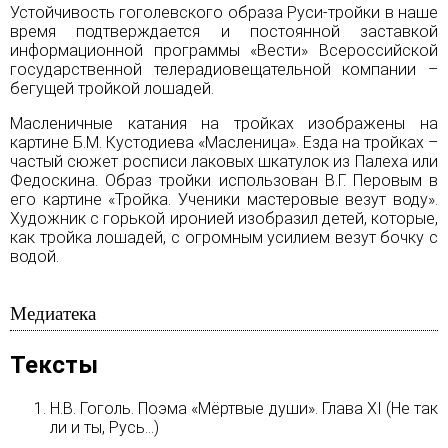
Устойчивость гоголевского образа Руси-тройки в наше
время подтверждается и постоянной заставкой
информационной программы «Вести» Всероссийской
государственной телерадиовещательной компании –
бегущей тройкой лошадей.
Масленичные катания на тройках изображены на
картине Б.М. Кустодиева «Масленица». Езда на тройках –
частый сюжет росписи лаковых шкатулок из Палеха или
Федоскина. Образ тройки использован В.Г. Перовым в
его картине «Тройка. Ученики мастеровые везут воду».
Художник с горькой иронией изобразил детей, которые,
как тройка лошадей, с огромным усилием везут бочку с
водой.
Медиатека
Тексты
Н.В. Гоголь. Поэма «Мёртвые души». Глава XI (Не так
ли и ты, Русь…)