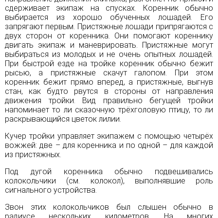
сдерживает экипаж на спусках. Коренник обычно
выбирается из хорошо обученных лошадей. Его
запрягают первым. Пристяжные лошади припрягаются с
двух сторон от коренника. Они помогают кореннику
двигать экипаж и маневрировать. Пристяжные могут
выбираться из молодых и не очень опытных лошадей.
При быстрой езде на тройке коренник обычно бежит
рысью, а пристяжные скачут галопом. При этом
коренник бежит прямо вперед, а пристяжные, выгнув
стан, как будто рвутся в стороны от направления
движения тройки. Вид правильно бегущей тройки
напоминает то ли сказочную трёхголовую птицу, то ли
раскрывающийся цветок лилии.
Кучер тройки управляет экипажем с помощью четырёх
вожжей: две – для коренника и по одной – для каждой
из пристяжных.
Под дугой коренника обычно подвешивались
колокольчики (см.
колокол
), выполнявшие роль
сигнального устройства.
Звон этих колокольчиков был слышен обычно в
радиусе нескольких километров. На многих