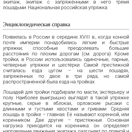
экипаж; экипаж с запряжёнными в него тремя
лошадьми. Национальная российская упряжка.
Энциклопедическая справка
Появилась в России в середине XVIII в., когда конной
почте империи понадобились лёгкие и быстрые
упряжки, способные преодолевать большие
расстояния по плохим дорогам (см.
дорога
). Кроме
тройки, в России использовались одиночные, парные,
четверные упряжки и шестёрки. Самой престижной
считалась езда цугом – на шести лошадях,
запряжённых по двое в три ряда, но самой
распространённой была езда на тройках.
Лошадей для тройки подбирали по масти, экстерьеру и
полу. Наиболее выигрышно выглядят в такой упряжке
крупные, серые в яблоках, орловские рысаки с
длинными и густыми хвостами и гривами. Средняя
лошадь в тройке – главная. Её называют коренной, или
коренником. Две другие – пристяжные. Основная
нагрузка приходится на коренника: он определяет
направление движения экипажа, разгоняет по прямой и