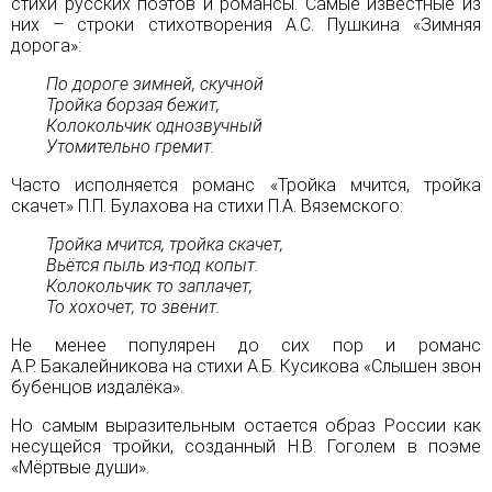
стихи русских поэтов и романсы. Самые известные из
них – строки стихотворения А.С. Пушкина «Зимняя
дорога»:
По дороге зимней, скучной
Тройка борзая бежит,
Колокольчик однозвучный
Утомительно гремит.
Часто исполняется романс «Тройка мчится, тройка
скачет» П.П. Булахова на стихи П.А. Вяземского:
Тройка мчится, тройка скачет,
Вьётся пыль из-под копыт.
Колокольчик то заплачет,
То хохочет, то звенит.
Не менее популярен до сих пор и романс
А.Р. Бакалейникова на стихи А.Б. Кусикова «Слышен звон
бубенцов издалёка».
Но самым выразительным остается образ России как
несущейся тройки, созданный Н.В. Гоголем в поэме
«Мёртвые души».