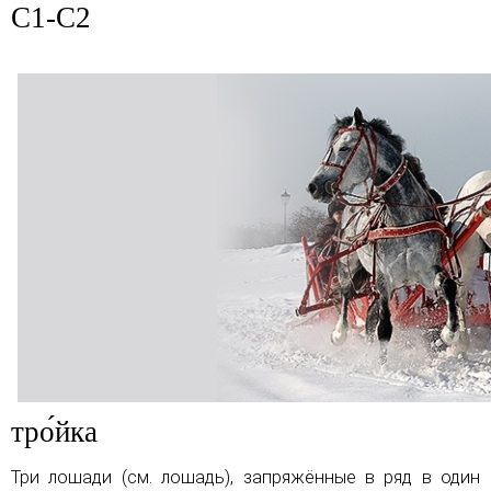
C1-C2
тро́йка
Три лошади (см.
лошадь
), запряжённые в ряд в один