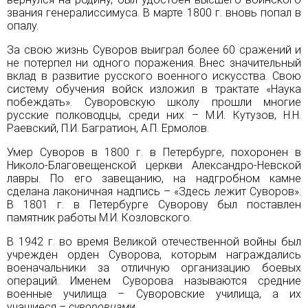
звания генералиссимуса. В марте 1800 г. вновь попал в
опалу.
За свою жизнь Суворов выиграл более 60 сражений и
не потерпел ни одного поражения. Внес значительный
вклад в развитие русского военного искусства. Свою
систему обучения войск изложил в трактате «Наука
побеждать». Суворовскую школу прошли многие
русские полководцы, среди них –
М.И. Кутузов
, Н.Н.
Раевский, П.И. Багратион, А.П. Ермолов.
Умер Суворов в 1800 г. в
Петербурге
, похоронен в
Николо-Благовещенской церкви Александро-Невской
лавры. По его завещанию, на надгробном камне
сделана лаконичная надпись – «Здесь лежит Суворов».
В 1801 г. в Петербурге Суворову был поставлен
памятник работы М.И. Козловского.
В 1942 г. во время Великой отечественной войны был
учрежден орден Суворова, которым награждались
военачальники за отличную организацию боевых
операций. Именем Суворова называются средние
военные училища – Суворовские училища, а их
учащиеся –
суворовцами
.