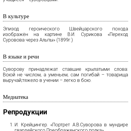
В культуре
Эпизод героического Швейцарского похода
изображён на картине В.И. Сурикова «Переход
Суровова через Альпы» (1899г.)
В языке и речи
Суворову принадлежат ставшие крылатыми слова:
Воюй не числом, а уменьем; сам погибай – товарища
выручай;тяжело в учении – легко в бою.
Медиатека
Репродукции
И. Крейцингер. «Портрет А.В.Суворова в мундире
гвардейского Преображенского полка»