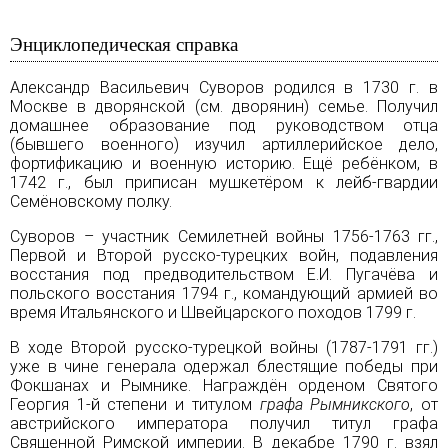
Энциклопедическая справка
Александр Васильевич Суворов родился в 1730 г. в
Москве в дворянской (см. дворянин) семье. Получил
домашнее образование под руководством отца
(бывшего военного) изучил артиллерийское дело,
фортификацию и военную историю. Ещё ребёнком, в
1742 г., был приписан мушкетёром к лейб-гвардии
Семёновскому полку.
Суворов – участник Семилетней войны 1756-1763 гг.,
Первой и Второй русско-турецких войн, подавления
восстания под предводительством
Е.И. Пугачёва
и
польского восстания 1794 г., командующий
армией
во
время Итальянского и Швейцарского походов 1799 г.
В ходе Второй русско-турецкой войны (1787-1791 гг.)
уже в чине генерала одержал блестящие победы при
Фокшанах и Рымнике. Награждён орденом Святого
Георгия 1-й степени и титулом
графа Рымникского
, от
австрийского императора получил титул графа
Священной Римской империи. В декабре 1790 г. взял