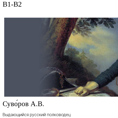
B1-B2
Суво́ров А.В.
Выдающийся русский полководец.