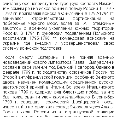
считавшуюся неприступной турецкую крепость Измаил,
тем самым решив исход войны в пользу России. В 1791-
1792 гг. возглавлял войска в Финляндии; в 1792-1794 гг.
занимался строительством фортификаций на
побережье
Чёрного моря
, вслед за
Г.А. Потёмкиным
заботясь о военном укреплении южных территорий
России. В 1794 г. руководил подавлением Польского
восстания;в 1795-1796 гг. командовал войсками на
Украине, где внедрил и усовершенствовал свою
систему воинской подготовки.
После смерти
Екатерины II
не принял военных
нововведений нового императора
Павла I
, был уволен и
сослан в своё имение под
Великий Новгород
. Однако в
феврале 1799 г. по ходатайству союзников России по
Второй антифранцузской коалиции, особенно Венского
двора
, назначен командующим соединенной русско-
австрийской армией в Италии. Во время Итальянского
похода 1799 г. одержал ряд блестящих побед, за что
был пожалован титулом
князя Италийского
. В сентября
1799 г. совершил героический Швейцарский поход,
известный в истории как
переход Суворова через Альпы
.
После выхода России из антифранцузской коалиции
вернулся на родину, был удостоен высшего воинского