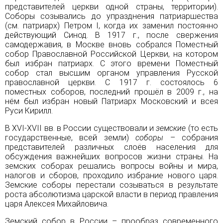
представителей церкви одной страны, территории).
Соборы созывались до упразднения патриаршества
(см.
патриарх
)
Петром I
, когда их заменил постоянно
действующий Синод. В 1917 г., после свержения
самодержавия, в Москве вновь собрался Поместный
собор Православной Российской Церкви, на котором
был избран патриарх. С этого времени Поместный
собор стал высшим органом управления Русской
православной церкви. С 1917 г. состоялось 6
поместных соборов, последний прошёл в 2009 г., на
нём был избран новый
Патриарх
Московский и всея
Руси Кирилл.
В XVI-XVII вв. в России существовали и
земские
(то есть
государственные, всей земли)
соборы
– собрания
представителей различных слоёв населения для
обсуждения важнейших вопросов жизни страны. На
земских соборах решались вопросы войны и мира,
налогов и сборов, проходило избрание нового
царя
.
Земские соборы перестали созываться в результате
роста абсолютизма царской власти в период правления
царя Алексея Михайловича.
Земский собор в России – прообраз современного