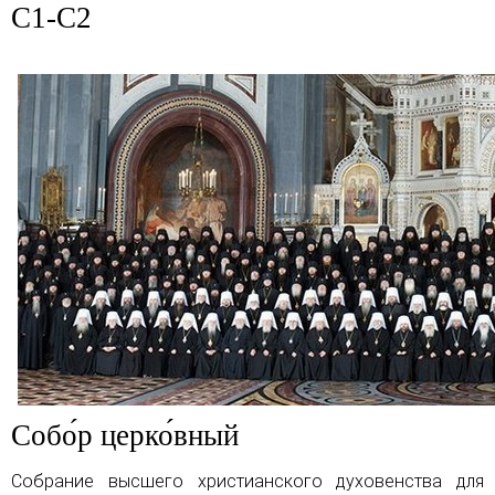
C1-C2
Собо́р церко́вный
Собрание высшего христианского духовенства для