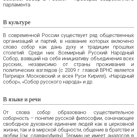
парламента.
В культуре
В современной России существует ряд общественных
организаций и партий, в название которых включено
слово
собор
как дань духу и традиции прошлых
столетий. Среди них: Всемирный Русский Народный
Собор, взявший на себя инициативу объединения всех
русских, независимо от страны проживания и
политических взглядов (с 2009 г. главой ВРНС является
Патриарх Московский и всея Руси Кирилл); «Народный
собор», «Собор русского народа» и др.
В языке и речи
От слова
собор
образовано существительное
соборность
– понятие русской философии, означающее
свободное духовное единение людей как в церковной
жизни, так и в мирской общности, общение в братстве и
любви (см.
славянофилы
). Термин не имеет аналогов в