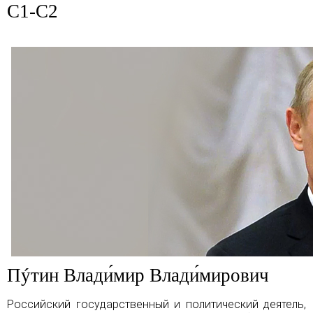
C1-C2
Пýтин Влади́мир Влади́мирович
Российский государственный и политический деятель,