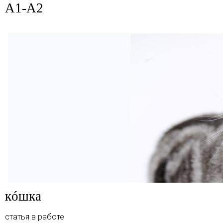
A1-A2
кóшка
статья в работе