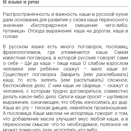
В языке и речи
Распространённость и важность каши в русской кухне
дали основания для развития у слова
каша
переносного
значения «беспорядочное смешение чего-либо;
путаница». Отсюда выражения:
каша на дорогах
,
каша в
голове
.
В русском языке есть много поговорок, пословиц,
фразеологизмов, где упоминается каша. Самая
известная поговорка, в которой русские говорят сами
о себе –
Щи
да каша – пища наша
. О слабом взрослом
человеке или ребёнке скажут –
мало каши ел
.
Существует поговорка
Заварить
(или
расхлебывать
)
кашу
, то есть затеять (или распутывать) сложное,
беспокойное дело.
С ним каши не сваришь
– скажут о
человеке, с которым трудно договориться, совместно
делать какое-либо дело.
Сапоги каши просят
– шутливое
выражение, означающее, что обувь износилась до дыр.
Каша во рту
– плохая дикция, невнятное произношение.
А пословица
Каши маслом не испортишь
говорит о том,
что добавление масла улучшает вкус любой каши, а в
переносном смысле: что-то необходимое, полезное не
может помешать делу, испортить что-либо.