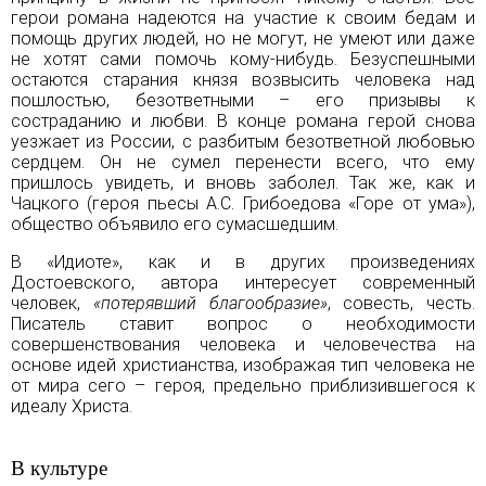
герои романа надеются на участие к своим бедам и
помощь других людей, но не могут, не умеют или даже
не хотят сами помочь кому-нибудь. Безуспешными
остаются старания князя возвысить человека над
пошлостью, безответными – его призывы к
состраданию и любви. В конце романа герой снова
уезжает из России, с разбитым безответной любовью
сердцем. Он не сумел перенести всего, что ему
пришлось увидеть, и вновь заболел. Так же, как и
Чацкого (героя пьесы А.С. Грибоедова
«Горе от ума»
),
общество объявило его сумасшедшим.
В «Идиоте», как и в других произведениях
Достоевского, автора интересует современный
человек,
«потерявший благообразие»
, совесть, честь.
Писатель ставит вопрос о необходимости
совершенствования человека и человечества на
основе идей христианства, изображая тип человека не
от мира сего – героя, предельно приблизившегося к
идеалу Христа.
В культуре