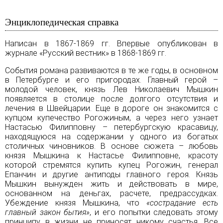
Энциклопедическая справка
Написан в 1867-1869 гг. Впервые опубликован в
журнале «Русский вестник» в 1868-1869 гг.
События романа развиваются в те же годы, в основном
в
Петербурге
и его пригородах. Главный герой –
молодой человек,
князь
Лев Николаевич Мышкин
появляется в столице после долгого отсутствия и
лечения в Швейцарии. Еще в
дороге
он знакомится с
купцом
купечество
Рогожиным, а через него узнает
Настасью Филипповну – петербургскую красавицу,
находящуюся на содержании у одного из богатых
столичных чиновников. В основе сюжета – любовь
князя Мышкина к Настасье Филипповне, красоту
которой стремятся купить купец Рогожин, генерал
Епанчин и другие антиподы главного героя. Князь
Мышкин вынужден жить и действовать в мире,
основанном на деньгах, расчете, предрассудках.
Убеждение князя Мышкина, что
«сострадание есть
главный закон бытия»
, и его попытки следовать этому
принципу в жизни не приносят никому счастья. Все