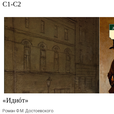
C1-C2
«Идиóт»
Роман
Ф.М. Достоевского
.