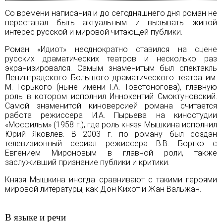
Со времени написания и до сегодняшнего дня роман не
переставал быть актуальным и вызывать живой
интерес русской и мировой читающей публики.
Роман «Идиот» неоднократно ставился на сцене
русских драматических театров и несколько раз
экранизировался. Самым знаменитым был спектакль
Ленинградского Большого драматического театра им.
М. Горького (ныне имени Г.А. Товстоногова), главную
роль в котором исполнил Иннокентий Смоктуновский.
Самой знаменитой киноверсией романа считается
работа режиссера И.А. Пырьева на киностудии
«Мосфильм» (1958 г.), где роль князя Мышкина исполнил
Юрий Яковлев. В 2003 г. по роману был создан
телевизионный сериал режиссера В.В. Бортко с
Евгением Мироновым в главной роли, также
заслуживший признание публики и критики.
Князя Мышкина иногда сравнивают с такими героями
мировой литературы, как Дон Кихот и Жан Вальжан.
В языке и речи