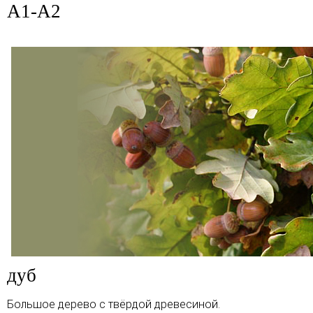
A1-A2
дуб
Большое дерево с твёрдой древесиной.