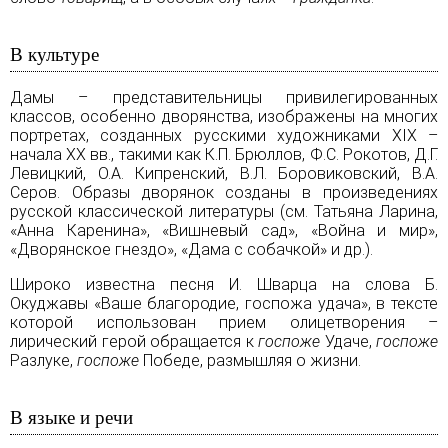
В культуре
Дамы – представительницы привилегированных
классов, особенно дворянства, изображены на многих
портретах, созданных русскими художниками XIX –
начала ХХ вв., такими как К.П. Брюллов, Ф.С. Рокотов, Д.Г.
Левицкий, О.А. Кипренский, В.Л. Боровиковский, В.А.
Серов. Образы дворянок созданы в произведениях
русской классической литературы (см.
Татьяна Ларина
,
«Анна Каренина»
,
«Вишневый сад»
,
«Война и мир»
,
«Дворянское гнездо»
,
«Дама с собачкой»
и др.).
Широко известна песня И. Шварца на слова Б.
Окуджавы «Ваше благородие, госпожа удача», в тексте
которой использован прием олицетворения –
лирический герой обращается к
госпоже
Удаче,
госпоже
Разлуке,
госпоже
Победе, размышляя о жизни.
В языке и речи