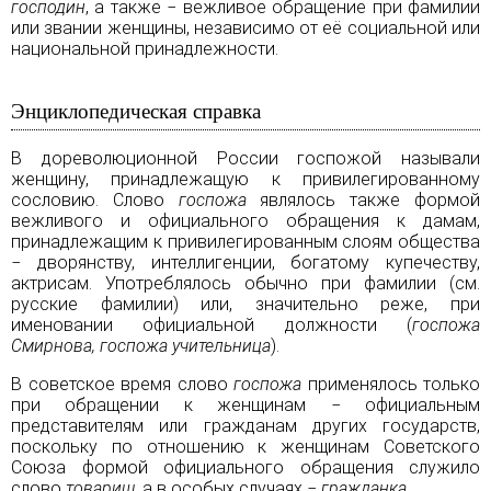
господин
, а также − вежливое обращение при фамилии
или звании женщины, независимо от её социальной или
национальной принадлежности.
Энциклопедическая справка
В дореволюционной
России
госпожой называли
женщину, принадлежащую к привилегированному
сословию. Слово
госпожа
являлось также формой
вежливого и официального обращения к дамам,
принадлежащим к привилегированным слоям общества
−
дворянству
,
интеллигенции
, богатому
купечеству
,
актрисам. Употреблялось обычно при фамилии (см.
русские фамилии
) или, значительно реже, при
именовании официальной должности (
госпожа
Смирнова, госпожа учительница
).
В советское время слово
госпожа
применялось только
при обращении к женщинам − официальным
представителям или гражданам других государств,
поскольку по отношению к женщинам Советского
Союза формой официального обращения служило
слово
товарищ
, а в особых случаях −
гражданка
.