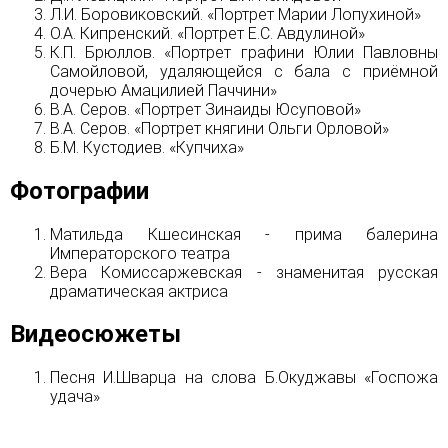
Л.И. Боровиковский. «Портрет Марии Лопухиной»
О.А. Кипренский. «Портрет Е.С. Авдулиной»
К.П. Брюллов. «Портрет графини Юлии Павловны
Самойловой, удаляющейся с бала с приёмной
дочерью Амацилией Паччини»
В.А. Серов. «Портрет Зинаиды Юсуповой»
В.А. Серов. «Портрет княгини Ольги Орловой»
Б.М. Кустодиев. «Купчиха»
Фотографии
Матильда Кшесинская - прима балерина
Императорского театра
Вера Комиссаржевская - знаменитая русская
драматическая актриса
Видеосюжеты
Песня И.Шварца на слова Б.Окуджавы «Госпожа
удача»