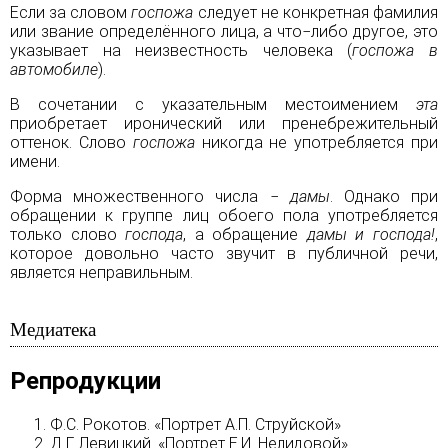
Если за словом
госпожа
следует не конкретная фамилия
или звание определённого лица, а что−либо другое, это
указывает на неизвестность человека (
госпожа в
автомобиле
).
В сочетании с указательным местоимением
эта
приобретает иронический или пренебрежительный
оттенок. Слово
госпожа
никогда не употребляется при
имени.
Форма множественного числа −
дамы
. Однако при
обращении к группе лиц обоего пола употребляется
только слово
господа
, а обращение
дамы и господа!
,
которое довольно часто звучит в публичной речи,
является неправильным.
Медиатека
Репродукции
Ф.С. Рокотов. «Портрет А.П. Струйской»
Д.Г. Левицкий. «Портрет Е.И. Нелидовой»