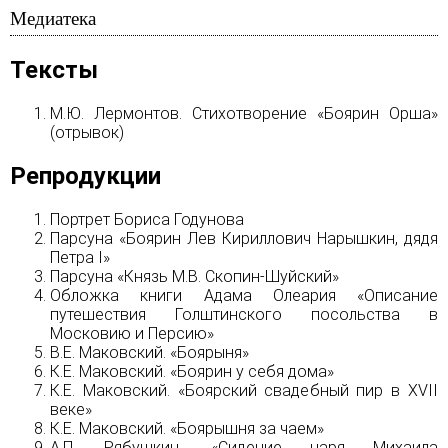
Медиатека
Тексты
М.Ю. Лермонтов. Стихотворение «Боярин Орша»
(отрывок)
Репродукции
Портрет Бориса Годунова
Парсуна «Боярин Лев Кириллович Нарышкин, дядя
Петра I»
Парсуна «Князь М.В. Скопин-Шуйский»
Обложка книги Адама Олеария «Описание
путешествия Голштинского посольства в
Московию и Персию»
В.Е. Маковский. «Боярыня»
К.Е. Маковский. «Боярин у себя дома»
К.Е. Маковский. «Боярский свадебный пир в XVII
веке»
К.Е. Маковский. «Боярышня за чаем»
А.П. Рябушкин. «Сидение царя Михаила