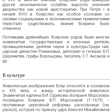
другие экономически ослабли; выросло значение
дворянства как новой аристократии. При
Петре I
в
начале XVIII в. боярство как особое сословие со
своими социальными и экономическими привилегиями
перестало существовать, звание боярина было
отменено.
Потомками древнейших боярских родов были многие
знаменитые государственные и военные деятели,
промышленники, деятели науки и культуры.Среди них:
царская династия Романовых, дипломат и генерал Б.П.
Шереметев, графы Воронцовы, писатель С.Т. Аксаков и
др.
В культуре
Живописные изображения бояр относятся в основном
к XIX веку, к жанру исторической живописи.
Знаменитая картина В.И. Сурикова «Боярыня Морозова»
посвящена боярыне Ф.П. Морозовой (?−1675) −
противнице церковной реформы, раскольнице (см.
раскол
), которая по приказу
царя
Алексея Михайловича