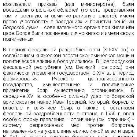
возглавляли приказы (вид министерства), были
воеводами отдельных областей (то есть представляли
там и военную, и административную власть), имели
право участвовать в заседаниях и принятии решений
Боярской думы
– совещательного органа при князе или
царе. Бояре были подчинены лично
князю
и имели своих
подчинённых.
В период феодальной раздробленности (XII-XV вв.) с
ослаблением княжеской власти экономическая мощь и
политическое влияние бояр усилилось. В Новгородской
феодальной республике (см.
Великий Новгород
) они
фактически управляли государством. С XIV в., в период
формирования Русского централизованного
государства, имущественные и политические
привилегии бояр существенно ограничились. В
середине XVI в. особенно сильный удар по боярской
аристократии нанёс
Иван Грозный
, который, борясь с
властью и влиянием бояр, а также с остатками
феодальной раздробленности в стране, в I556 г. ввел
особую форму правления – опричнину (см.
опричник
) -
систему репрессивных мер против боярства,
направленных на укрепление единоличной власти царя.
В XVII в. многие знатные боярские роды вымерли,