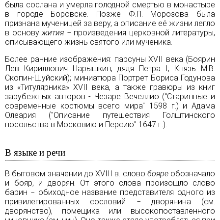
была сослана и умерла голодной смертью в
монастыре
в городе Боровске. Позже Ф.П. Морозова была
признана мученицей за веру, а описание её жизни легло
в основу
жития
− произведения церковной литературы,
описывающего жизнь святого или мученика.
Более ранние изображения: парсуны XVII века (Боярин
Лев Кириллович Нарышкин, дядя Петра I; Князь М.В.
Скопин-Шуйский); миниатюра Портрет Бориса Годунова
из «Титулярника» XVII века, а также гравюры из книг
зарубежных авторов - Чезаре Вечеллио ("Старинные и
современные костюмы всего мира" 1598 г.) и Адама
Олеария ("Описание путешествия Голштинского
посольства в Московию и Персию" 1647 г.).
В языке и речи
В бытовом значении до XVIII в. слово
бояре
обозначало
и бояр, и дворян. От этого слова произошло слово
барин
− обиходное название представителя одного из
привилегированных сословий − дворянина (см.
дворянство
), помещика или высокопоставленного