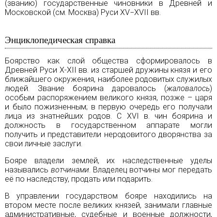
(званию) государственные чиновники в Древней и
Московской (см.
Москва
) Руси XV−XVII вв.
Энциклопедическая справка
Боярство как слой общества сформировалось в
Древней Руси X-XII вв. из старшей дружины князя и его
ближайшего окружения, наиболее родовитых служилых
людей. Звание боярина даровалось (
жаловалось
)
особым распоряжением великого князя, позже – царя
и было пожизненным; в первую очередь его получали
лица из знатнейших родов. С XVI в. чин боярина и
должность в государственном аппарате могли
получить и представители неродовитого дворянства за
свои личные заслуги.
Бояре владели землей, их наследственные уделы
назывались
вотчинами
. Владелец вотчины мог передать
её по наследству, продать или подарить.
В управлении государством бояре находились на
втором месте после великих князей, занимали главные
административные, судебные и военные должности,