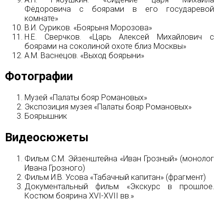
Фёдоровича с боярами в его государевой
комнате»
В.И. Суриков. «Боярыня Морозова»
Н.Е. Сверчков. «Царь Алексей Михайлович с
боярами на соколиной охоте близ Москвы»
А.М. Васнецов. «Выход боярыни»
Фотографии
Музей «Палаты бояр Романовых»
Экспозиция музея «Палаты бояр Романовых»
Боярышник
Видеосюжеты
Фильм С.М. Эйзенштейна «Иван Грозный» (монолог
Ивана Грозного)
Фильм И.В. Усова «Табачный капитан» (фрагмент)
Документальный фильм «Экскурс в прошлое.
Костюм боярина XVI-XVII вв.»