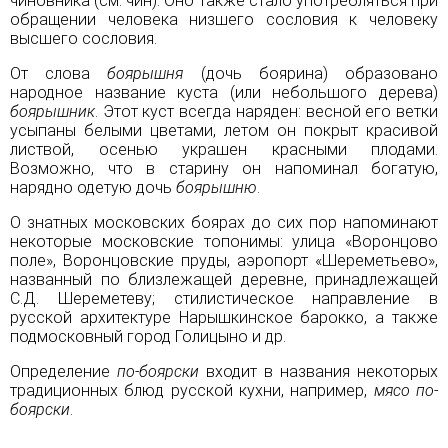
чиновника (см.
чин
). Оно также стало употребляться при
обращении человека низшего сословия к человеку
высшего сословия.
От слова
боярышня
(дочь боярина) образовано
народное название куста (или небольшого дерева)
боярышник
. Этот куст всегда наряден:
весной
его ветки
усыпаны белыми цветами,
летом
он покрыт красивой
листвой,
осенью
украшен красными плодами.
Возможно, что в старину он напоминал богатую,
нарядно одетую дочь
боярышню
.
О знатных московских боярах до сих пор напоминают
некоторые московские топонимы: улица «Воронцово
поле», Воронцовские пруды, аэропорт «Шереметьево»,
названный по близлежащей деревне, принадлежащей
С.Д. Шереметеву; стилистическое направление в
русской архитектуре Нарышкинское барокко, а также
подмосковный город Голицыно и др.
Определение
по-боярски
входит в названия некоторых
традиционных блюд русской кухни, например,
мясо по-
боярски
.