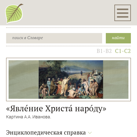
B1-B2
C1-C2
«Явлéние Христá нарóду»
Картина А.А. Иванова.
Энциклопедическая справка