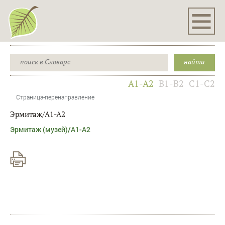
A1-A2
B1-B2
C1-C2
Страница-перенаправление
Эрмитаж/A1-A2
Перенаправление на:
Эрмитаж (музей)/A1-A2