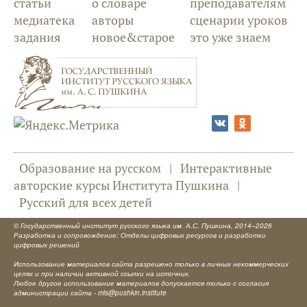
статьи
о словаре
преподавателям
медиатека
авторы
сценарии уроков
задания
новое&старое
это уже знаем
Образование на русском
|
Интерактивные
авторские курсы Института Пушкина
|
Русский для всех детей
©
Государственный институт русского языка им. А.С. Пушкина
, 2014–2026
Разработка и сопровождение: Отделы цифровых ресурсов и разработки
цифровых решений
Использование материалов сайта разрешено только в личных некоммерческих
целях и при наличии активной ссылки на источник.
Любое другое использование материалов допускается только с согласия
администрации сайта -
mls@pushkin.institute