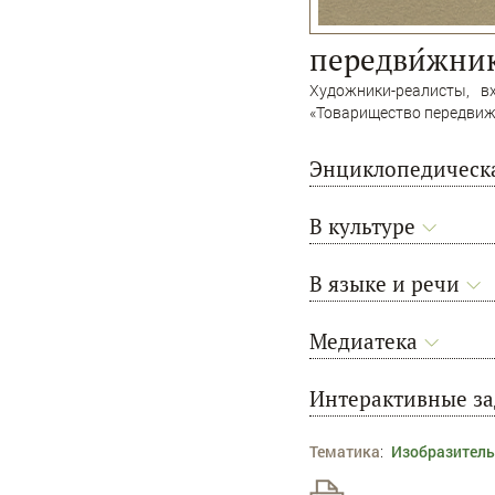
передви́жни
Художники-реалисты, в
«Товарищество передвижн
Энциклопедическа
В культуре
В языке и речи
Медиатека
Интерактивные з
Тематика
:
Изобразитель