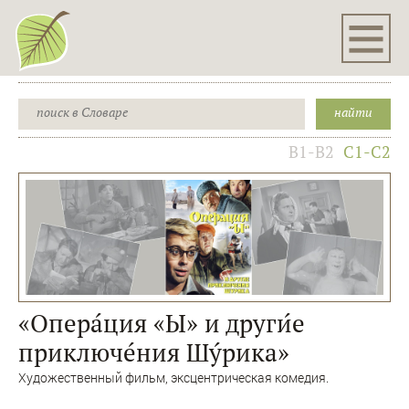
B1-B2
C1-C2
«Опера́ция «Ы» и други́е
приключе́ния Шу́рика»
Художественный фильм, эксцентрическая комедия.