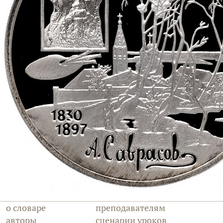
о словаре
преподавателям
авторы
сценарии уроков