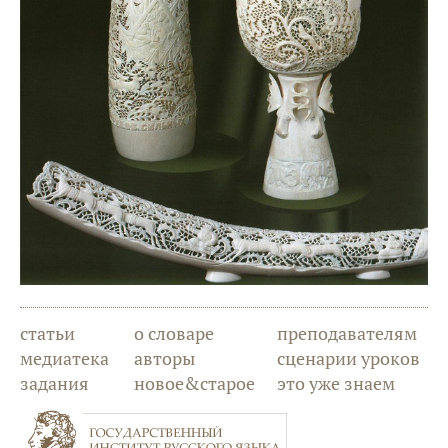
статьи
о словаре
преподавателям
медиатека
авторы
сценарии уроков
задания
новое&старое
это уже знаем