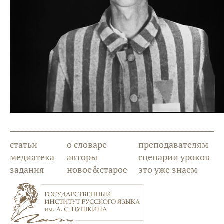
статьи
о словаре
преподавателям
медиатека
авторы
сценарии уроков
задания
новое&старое
это уже знаем