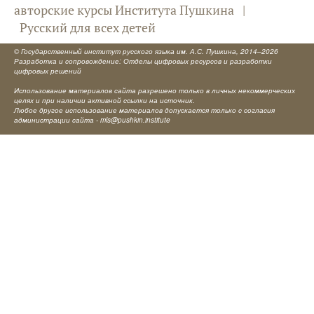
авторские курсы Института Пушкина
|
Русский для всех детей
©
Государственный институт русского языка им. А.С. Пушкина
, 2014–2026
Разработка и сопровождение: Отделы цифровых ресурсов и разработки
цифровых решений
Использование материалов сайта разрешено только в личных некоммерческих
целях и при наличии активной ссылки на источник.
Любое другое использование материалов допускается только с согласия
администрации сайта -
mls@pushkin.institute