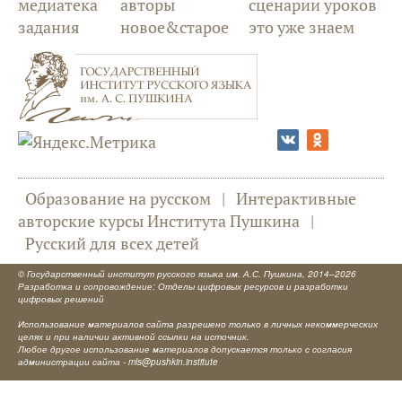
медиатека
авторы
сценарии уроков
задания
новое&старое
это уже знаем
Образование на русском
|
Интерактивные
авторские курсы Института Пушкина
|
Русский для всех детей
©
Государственный институт русского языка им. А.С. Пушкина
, 2014–2026
Разработка и сопровождение: Отделы цифровых ресурсов и разработки
цифровых решений
Использование материалов сайта разрешено только в личных некоммерческих
целях и при наличии активной ссылки на источник.
Любое другое использование материалов допускается только с согласия
администрации сайта -
mls@pushkin.institute