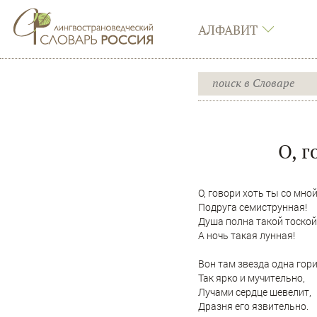
АЛФАВИТ
О, г
О, говори хоть ты со мной
Подруга семиструнная!
Душа полна такой тоской
А ночь такая лунная!
Вон там звезда одна гор
Так ярко и мучительно,
Лучами сердце шевелит,
Дразня его язвительно.