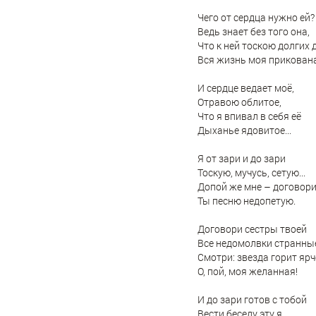
Чего от сердца нужно ей?
Ведь знает без того она,
Что к ней тоскою долгих 
Вся жизнь моя прикована.
И сердце ведает моё,
Отравою облитое,
Что я впивал в себя её
Дыханье ядовитое...
Я от зари и до зари
Тоскую, мучусь, сетую...
Допой же мне – договор
Ты песню недопетую.
Договори сестры твоей
Все недомолвки странные.
Смотри: звезда горит ярче
О, пой, моя желанная!
И до зари готов с тобой
Вести беседу эту я...