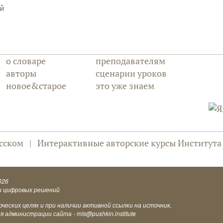
ой
о словаре
преподавателям
авторы
сценарии уроков
новое&старое
это уже знаем
сском
|
Интерактивные авторские курсы Институт
026
и цифровых решений
еских целях и при наличии активной ссылки на источник.
ия администрации сайта -
mls@pushkin.institute