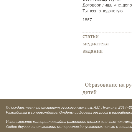
Договори лишь мне, доп
Ты песню недопетую!
1857
статьи
медиатека
задания
Образование на ру
детей
©
Государственный институт русского языка им. А.С. Пушкина
, 2014–2
Разработка и сопровождение: Отделы цифровых ресурсов и разработк
Использование материалов сайта разрешено только в личных некоммерч
Любое другое использование материалов допускается только с соглас