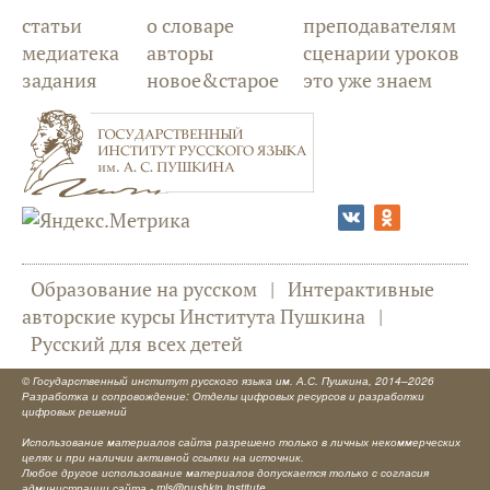
статьи
о словаре
преподавателям
медиатека
авторы
сценарии уроков
задания
новое&старое
это уже знаем
Образование на русском
|
Интерактивные
авторские курсы Института Пушкина
|
Русский для всех детей
©
Государственный институт русского языка им. А.С. Пушкина
, 2014–2026
Разработка и сопровождение: Отделы цифровых ресурсов и разработки
цифровых решений
Использование материалов сайта разрешено только в личных некоммерческих
целях и при наличии активной ссылки на источник.
Любое другое использование материалов допускается только с согласия
администрации сайта -
mls@pushkin.institute