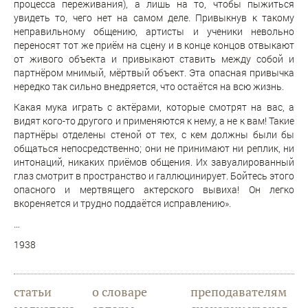
процесса переживания), а лишь на то, чтобы пыжиться
увидеть то, чего нет на самом деле. Привыкнув к такому
неправильному общению, артисты и ученики невольно
переносят тот же приём на сцену и в конце концов отвыкают
от живого объекта и привыкают ставить между собой и
партнёром мнимый, мёртвый объект. Эта опасная привычка
нередко так сильно внедряется, что остаётся на всю жизнь.
Какая мука играть с актёрами, которые смотрят на вас, а
видят кого-то другого и применяются к нему, а не к вам! Такие
партнёры отделены стеной от тех, с кем должны были бы
общаться непосредственно; они не принимают ни реплик, ни
интонаций, никаких приёмов общения. Их завуалированный
глаз смотрит в пространство и галлюцинирует. Бойтесь этого
опасного и мертвящего актерского вывиха! Он легко
вкореняется и трудно поддаётся исправлению».
…
1938
статьи
о словаре
преподавателям