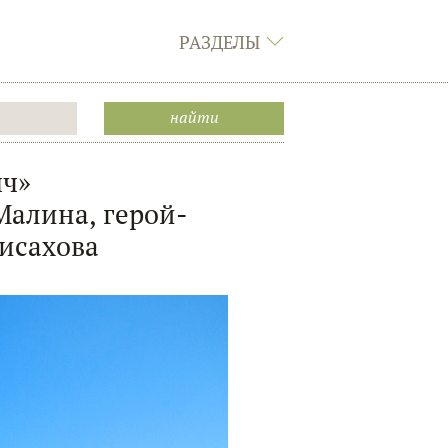
РАЗДЕЛЫ
ыч»
Малина, герой-
Писахова