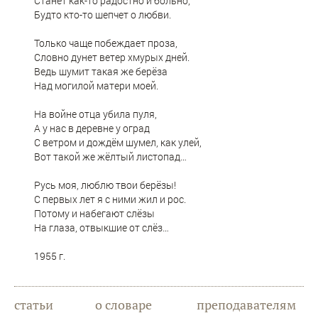
Станет как-то радостно и больно,
Будто кто-то шепчет о любви.
Только чаще побеждает проза,
Словно дунет ветер хмурых дней.
Ведь шумит такая же берёза
Над могилой матери моей.
На войне отца убила пуля,
А у нас в деревне у оград
С ветром и дождём шумел, как улей,
Вот такой же жёлтый листопад…
Русь моя, люблю твои берёзы!
С первых лет я с ними жил и рос.
Потому и набегают слёзы
На глаза, отвыкшие от слёз…
1955 г.
статьи
о словаре
преподавателям