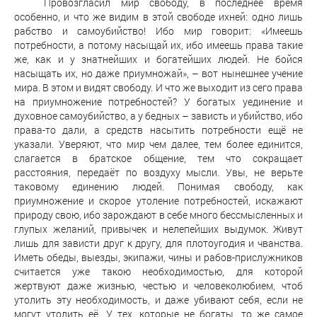
Провозгласил мир свободу, в последнее время
особенно, и что же видим в этой свободе ихней: одно лишь
рабство и самоубийство! Ибо мир говорит: «Имеешь
потребности, а потому насыщай их, ибо имеешь права такие
же, как и у знатнейших и богатейших людей. Не бойся
насыщать их, но даже приумножай», – вот нынешнее учение
мира. В этом и видят свободу. И что же выходит из сего права
на приумножение потребностей? У богатых уединение и
духовное самоубийство, а у бедных – зависть и убийство, ибо
права-то дали, а средств насытить потребности ещё не
указали. Уверяют, что мир чем далее, тем более единится,
слагается в братское общение, тем что сокращает
расстояния, передаёт по воздуху мысли. Увы, не верьте
таковому единению людей. Понимая свободу, как
приумножение и скорое утоление потребностей, искажают
природу свою, ибо зарождают в себе много бессмысленных и
глупых желаний, привычек и нелепейших выдумок. Живут
лишь для зависти друг к другу, для плотоугодия и чванства.
Иметь обеды, выезды, экипажи, чины и рабов-прислужников
считается уже такою необходимостью, для которой
жертвуют даже жизнью, честью и человеколюбием, чтоб
утолить эту необходимость, и даже убивают себя, если не
могут утолить её. У тех, которые не богаты, то же самое